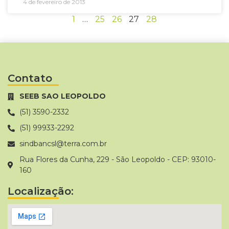
4 de fevereiro de 2013
1
…
25
26
27
28
Contato
SEEB SAO LEOPOLDO
(51) 3590-2332
(51) 99933-2292
sindbancsl@terra.com.br
Rua Flores da Cunha, 229 - São Leopoldo - CEP: 93010-
160
Localização: