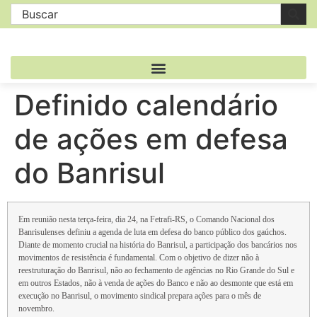
Definido calendário
de ações em defesa
do Banrisul
Em reunião nesta terça-feira, dia 24, na Fetrafi-RS, o Comando Nacional dos
Banrisulenses definiu a agenda de luta em defesa do banco público dos gaúchos.
Diante de momento crucial na história do Banrisul, a participação dos bancários nos
movimentos de resistência é fundamental. Com o objetivo de dizer não à
reestruturação do Banrisul, não ao fechamento de agências no Rio Grande do Sul e
em outros Estados, não à venda de ações do Banco e não ao desmonte que está em
execução no Banrisul, o movimento sindical prepara ações para o mês de
novembro.