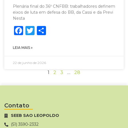
Plenária final do 36º CNFBB: trabalhadores definem
eixos de luta em defesa do BB, da Cassi e da Previ
Nesta
Facebook
Twitter
Share
LEIA MAIS »
22 de junho de 2026
1
2
3
…
28
Contato
SEEB SAO LEOPOLDO
(51) 3590-2332