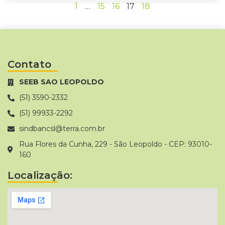
1
…
15
16
17
18
Contato
SEEB SAO LEOPOLDO
(51) 3590-2332
(51) 99933-2292
sindbancsl@terra.com.br
Rua Flores da Cunha, 229 - São Leopoldo - CEP: 93010-
160
Localização: