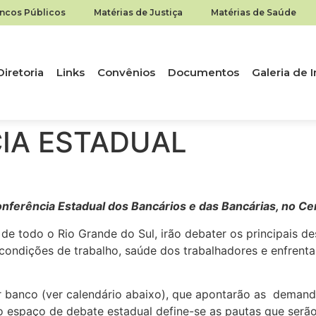
ancos Públicos
Matérias de Justiça
Matérias de Saúde
Diretoria
Links
Convênios
Documentos
Galeria de
IA ESTADUAL
nferência Estadual dos Bancários e das Bancárias, no Ce
 de todo o Rio Grande do Sul, irão debater os principais d
 condições de trabalho, saúde dos trabalhadores e enfren
r banco (ver calendário abaixo), que apontarão as demand
o espaço de debate estadual define-se as pautas que serão