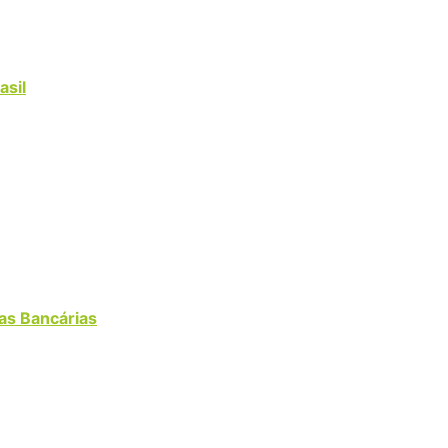
asil
as Bancárias
)