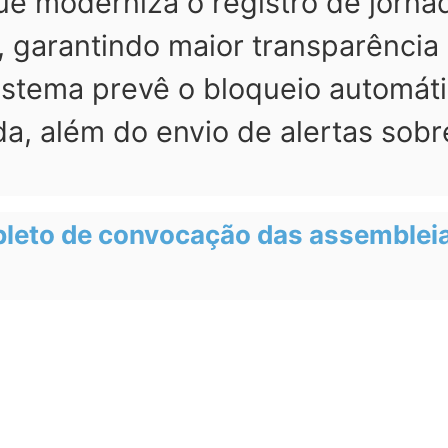
que moderniza o registro de jorn
garantindo maior transparência 
istema prevê o bloqueio automát
ada, além do envio de alertas sobr
pleto de convocação das assemblei