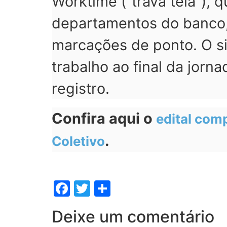
Worktime (“trava tela”), 
departamentos do banco, 
marcações de ponto. O s
trabalho ao final da jorn
registro.
Confira aqui o
edital com
.
Coletivo
Facebook
Twitter
Share
Deixe um comentário