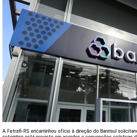
A Fetrafi-RS encaminhou ofício à direção do Banrisul solici
setembro está previsto em acordos e convenções coletivas da c