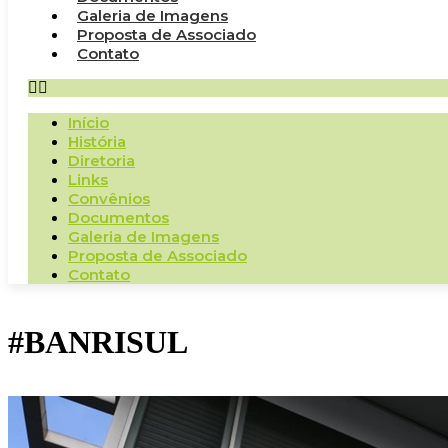
Galeria de Imagens
Proposta de Associado
Contato
Início
História
Diretoria
Links
Convênios
Documentos
Galeria de Imagens
Proposta de Associado
Contato
#BANRISUL