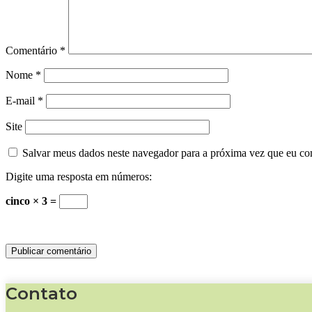
Comentário
*
Nome
*
E-mail
*
Site
Salvar meus dados neste navegador para a próxima vez que eu co
Digite uma resposta em números:
cinco × 3 =
Contato