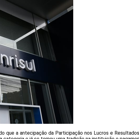
tando que a antecipação da Participação nos Lucros e Resultad
ategoria e já se tornou uma tradição na instituição o pagament