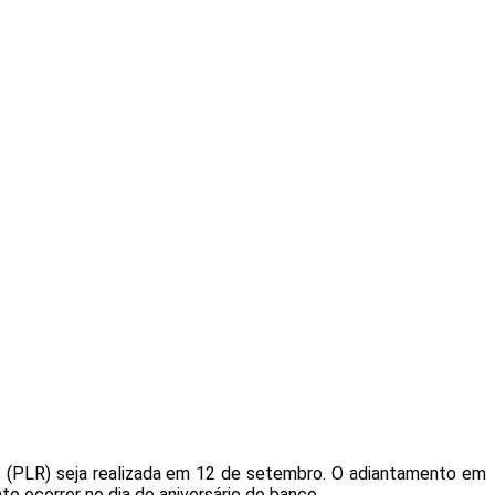
os (PLR) seja realizada em 12 de setembro. O adiantamento em
o ocorrer no dia do aniversário do banco.