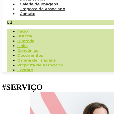
Galeria de Imagens
Proposta de Associado
Contato
Início
História
Diretoria
Links
Convênios
Documentos
Galeria de Imagens
Proposta de Associado
Contato
#SERVIÇO