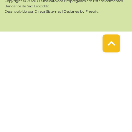
Copyright © 2026 O Sindicato dos Empregados em Estabelecimentos
Bancários de São Leopoldo.
Desenvolvido por
Direta Sistemas
|
Designed by Freepik
.