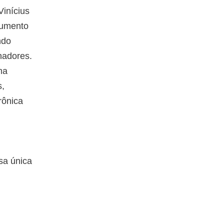
inícius
aumento
ndo
hadores.
ma
s,
rônica
sa única