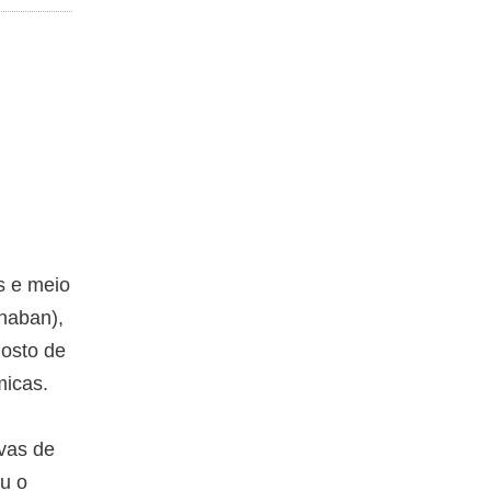
s e meio
naban),
gosto de
micas.
vas de
ou o