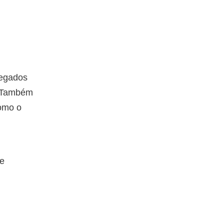
regados
. Também
como o
de