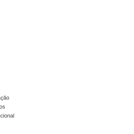
ação
dos
cional