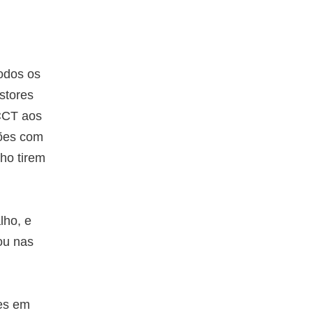
odos os
stores
 CCT aos
ções com
lho tirem
lho, e
ou nas
res em