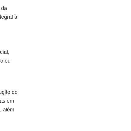
 da
tegral à
ial,
io ou
dução do
gas em
), além