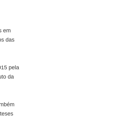
os em
os das
015 pela
uto da
também
rteses