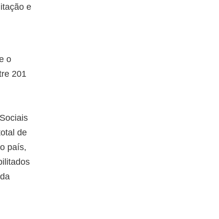
itação e
e o
tre 201
Sociais
otal de
o país,
ilitados
 da