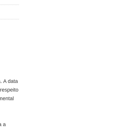
. A data
respeito
 mental
a a