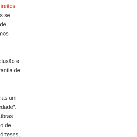
ireitos
s se
 de
amos
clusão e
rantia de
enas um
edade”.
Libras
ão de
órteses,