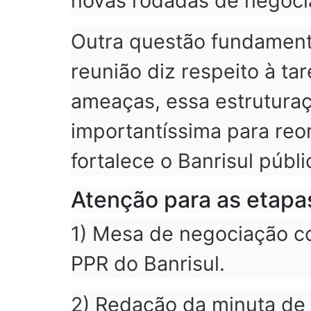
novas rodadas de negoci
Outra questão fundamental
reunião diz respeito à ta
ameaças, essa estruturaç
importantíssima para reo
fortalece o Banrisul públi
Atenção para as etapa
1) Mesa de negociação c
PPR do Banrisul.
2) Redação da minuta de