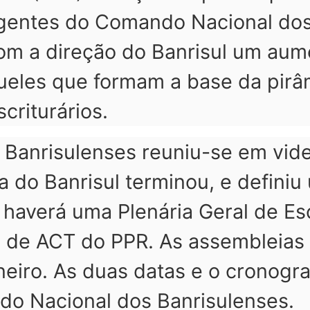
irigentes do Comando Nacional do
com a direção do Banrisul um au
ueles que formam a base da pirâm
riturários.
Banrisulenses reuniu-se em vide
a do Banrisul terminou, e definiu
o, haverá uma Plenária Geral de Es
 de ACT do PPR. As assembleias 
janeiro. As duas datas e o cronog
o Nacional dos Banrisulenses.