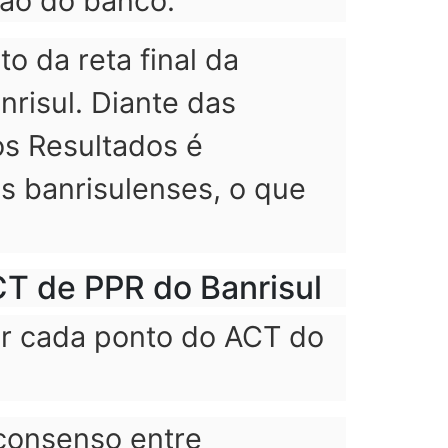
ão do banco.
o da reta final da
nrisul. Diante das
os Resultados é
s banrisulenses, o que
CT de PPR do Banrisul
r cada ponto do ACT do
consenso entre