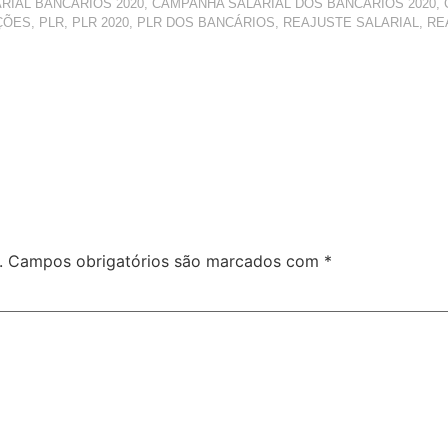
RIAL BANCÁRIOS 2020
,
CAMPANHA SALARIAL DOS BANCÁRIOS 2020
,
ÇÕES
,
PLR
,
PLR 2020
,
PLR DOS BANCÁRIOS
,
REAJUSTE SALARIAL
,
RE
.
Campos obrigatórios são marcados com
*