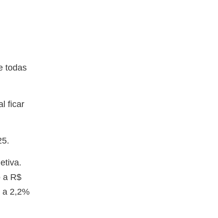
e todas
l ficar
25.
etiva.
o a R$
e a 2,2%