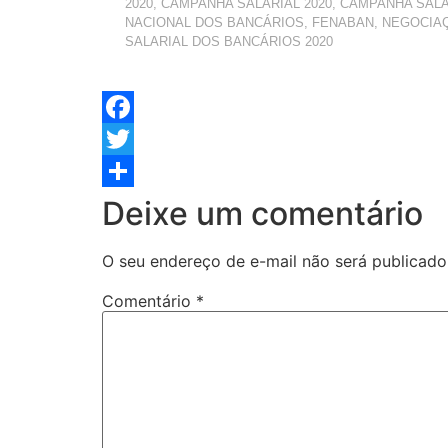
2020
,
CAMPANHA SALARIAL 2020
,
CAMPANHA SALA
NACIONAL DOS BANCÁRIOS
,
FENABAN
,
NEGOCIA
SALARIAL DOS BANCÁRIOS 2020
Facebook
Twitter
Share
Deixe um comentário
O seu endereço de e-mail não será publicado
Comentário
*