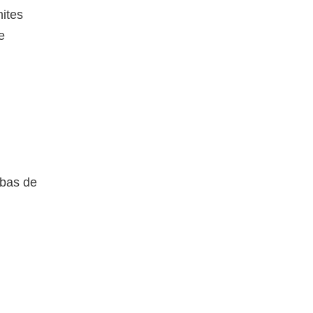
ites
e
rbas de