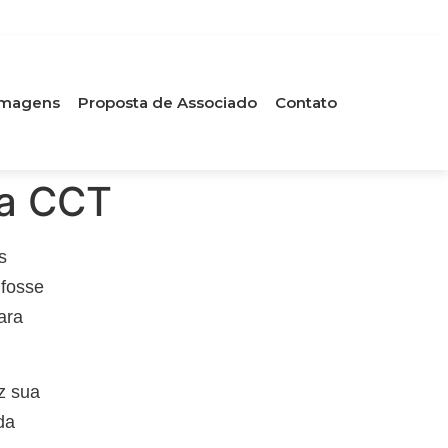
 Imagens
Proposta de Associado
Contato
da CCT
s
 fosse
ara
z sua
da