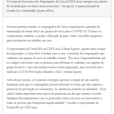
A Comissão Executiva dos Empregados da Caixa (CEE/Caixa) entregou sua minuta
de reivindicações ao banco nesta sexta-feira, 7 de agosto. A pauta principal da
reunião foi o teletrabalho (home office).
Já nesta primeira reunião, os empregados da Caixa conquistaram a garantia da
manutenção do home office aos grupos de risco para a COVID-19. O banco se
comprometeu, também, a avaliar a liberação de pais e mães com filhos pequenos
para executarem seu trabalho em casa.
O representante da Fetrafi-RS na CEE/Caixa, Gilmar Aguirre, aponta outro avanço
da negociação: a Caixa deve reavaliar caso a caso, a inclusão dos empregados que
coabitam com grupos de risco no trabalho remoto. “Por isso é importantíssimo que
os colegas conversem com os gestores para informar se coabitam com alguém do
grupo de risco e, caso não tenham sucesso nesta negociação, que escrevam um e-
mail para o GT de Prevenção relatando o fato”, orienta Aguirre.
Além desses pontos, a Comissão conseguiu aprovar a criação de um canal de
denúncias para que os empregados possam informar os locais que não seguem o
protocolo de prevenção ao coronavírus. As denúncias poderão ser anônimas. “Esse
canal é muito importante nesta época de pandemia em alta que estamos vivendo.
Qualquer descumprimento com os protocolos coloca em risco os funcionários e
todas as pessoas que frequentam aquela unidade”, ressalta o representante da
Fetrafi-RS na CEE/Caixa.