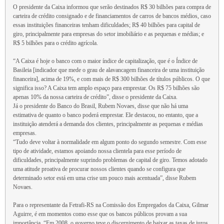
O presidente da Caixa informou que serão destinados R$ 30 bilhões para compra de
carteira de crédito consignado e de financiamentos de carros de bancos médios, caso
essas instituições financeiras tenham dificuldades; R$ 40 bilhões para capital de
giro, principalmente para empresas do setor imobiliário e as pequenas e médias; e
R$ 5 bilhões para o crédito agrícola.
“A Caixa é hoje o banco com o maior índice de capitalização, que é o Índice de
Basileia [indicador que mede o grau de alavancagem financeira de uma instituição
financeira], acima de 19%, e com mais de R$ 300 bilhões de títulos públicos. O que
significa isso? A Caixa tem amplo espaço para emprestar. Os R$ 75 bilhões são
apenas 10% da nossa carteira de crédito”, disse o presidente da Caixa.
Já o presidente do Banco do Brasil, Rubem Novaes, disse que não há uma
estimativa de quanto o banco poderá emprestar. Ele destacou, no entanto, que a
instituição atenderá a demanda dos clientes, principalmente as pequenas e médias
empresas.
“Tudo deve voltar à normalidade em algum ponto do segundo semestre. Com esse
tipo de atividade, estamos apoiando nossa clientela para esse período de
dificuldades, principalmente suprindo problemas de capital de giro. Temos adotado
uma atitude proativa de procurar nossos clientes quando se configura que
determinado setor está em uma crise um pouco mais acentuada”, disse Rubem
Novaes.
Para o representante da Fetrafi-RS na Comissão dos Empregados da Caixa, Gilmar
Aguirre, é em momentos como esse que os bancos públicos provam a sua
importância. “Em 2008, o governo teve o discernimento de baixar as taxas de juros