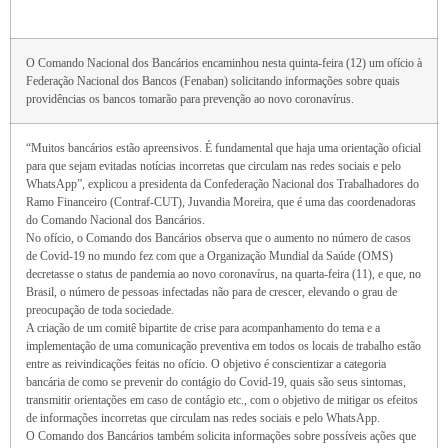
O Comando Nacional dos Bancários encaminhou nesta quinta-feira (12) um ofício à
Federação Nacional dos Bancos (Fenaban) solicitando informações sobre quais
providências os bancos tomarão para prevenção ao novo coronavírus.
“Muitos bancários estão apreensivos. É fundamental que haja uma orientação oficial
para que sejam evitadas notícias incorretas que circulam nas redes sociais e pelo
WhatsApp”, explicou a presidenta da Confederação Nacional dos Trabalhadores do
Ramo Financeiro (Contraf-CUT), Juvandia Moreira, que é uma das coordenadoras
do Comando Nacional dos Bancários.
No ofício, o Comando dos Bancários observa que o aumento no número de casos
de Covid-19 no mundo fez com que a Organização Mundial da Saúde (OMS)
decretasse o status de pandemia ao novo coronavírus, na quarta-feira (11), e que, no
Brasil, o número de pessoas infectadas não para de crescer, elevando o grau de
preocupação de toda sociedade.
A criação de um comitê bipartite de crise para acompanhamento do tema e a
implementação de uma comunicação preventiva em todos os locais de trabalho estão
entre as reivindicações feitas no ofício. O objetivo é conscientizar a categoria
bancária de como se prevenir do contágio do Covid-19, quais são seus sintomas,
transmitir orientações em caso de contágio etc., com o objetivo de mitigar os efeitos
de informações incorretas que circulam nas redes sociais e pelo WhatsApp.
O Comando dos Bancários também solicita informações sobre possíveis ações que