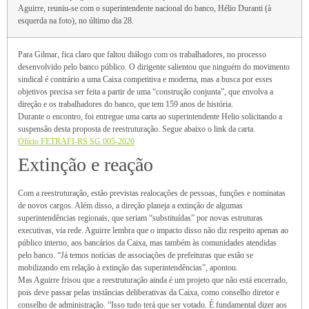
Aguirre, reuniu-se com o superintendente nacional do banco, Hélio Duranti (à
esquerda na foto), no último dia 28.
Para Gilmar, fica claro que faltou diálogo com os trabalhadores, no processo
desenvolvido pelo banco público. O dirigente salientou que ninguém do movimento
sindical é contrário a uma Caixa competitiva e moderna, mas a busca por esses
objetivos precisa ser feita a partir de uma “construção conjunta”, que envolva a
direção e os trabalhadores do banco, que tem 159 anos de história.
Durante o encontro, foi entregue uma carta ao superintendente Helio solicitando a
suspensão desta proposta de reestruturação. Segue abaixo o link da carta.
Ofício FETRAFI-RS SG 005-2020
Extinção e reação
Com a reestruturação, estão previstas realocações de pessoas, funções e nominatas
de novos cargos. Além disso, a direção planeja a extinção de algumas
superintendências regionais, que seriam “substituídas” por novas estruturas
executivas, via rede. Aguirre lembra que o impacto disso não diz respeito apenas ao
público interno, aos bancários da Caixa, mas também às comunidades atendidas
pelo banco. “Já temos notícias de associações de prefeituras que estão se
mobilizando em relação à extinção das superintendências”, apontou.
Mas Aguirre frisou que a reestruturação ainda é um projeto que não está encerrado,
pois deve passar pelas instâncias deliberativas da Caixa, como conselho diretor e
conselho de administração. “Isso tudo terá que ser votado. É fundamental dizer aos