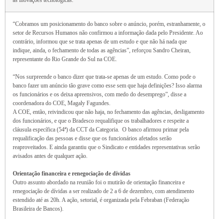
as inovações tecnológicas.
“Cobramos um posicionamento do banco sobre o anúncio, porém, estranhamente, o
setor de Recursos Humanos não confirmou a informação dada pelo Presidente. Ao
contrário, informou que se trata apenas de um estudo e que não há nada que
indique, ainda, o fechamento de todas as agências”, reforçou Sandro Cheiran,
representante do Rio Grande do Sul na COE.
“Nos surpreende o banco dizer que trata-se apenas de um estudo. Como pode o
banco fazer um anúncio tão grave como esse sem que haja definições? Isso alarma
os funcionários e os deixa apreensivos, com medo do desemprego”, disse a
coordenadora do COE, Magaly Fagundes.
A COE, então, reivindicou que não haja, no fechamento das agências, desligamento
dos funcionários, e que o Bradesco requalifique os trabalhadores e respeite a
cláusula específica (54ª) da CCT da Categoria. O banco afirmou primar pela
requalificação das pessoas e disse que os funcionários afetados serão
reaproveitados. E ainda garantiu que o Sindicato e entidades representativas serão
avisados antes de qualquer ação.
Orientação financeira e renegociação de dívidas
Outro assunto abordado na reunião foi o mutirão de orientação financeira e
renegociação de dívidas a ser realizado de 2 a 6 de dezembro, com atendimento
estendido até as 20h. A ação, setorial, é organizada pela Febraban (Federação
Brasileira de Bancos).