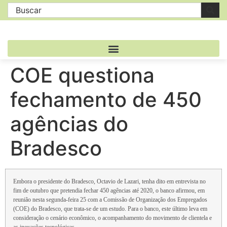
COE questiona
fechamento de 450
agências do
Bradesco
Embora o presidente do Bradesco, Octavio de Lazari, tenha dito em entrevista no
fim de outubro que pretendia fechar 450 agências até 2020, o banco afirmou, em
reunião nesta segunda-feira 25 com a Comissão de Organização dos Empregados
(COE) do Bradesco, que trata-se de um estudo. Para o banco, este último leva em
consideração o cenário econômico, o acompanhamento do movimento de clientela e