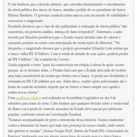
O site lembrou que a decisão anterior, que concedeu liminarmente o cancelamento
da oferta pública dos ativos do banco, atendia a pedido do ex-presidente do banco
Mateus Bandeira. O governo estadual contra-atacou com um estudo de viabilidade e
convenceu o magistrado.
Deolindo destacou que o fato de dar publicidade à realização de oferta pública “não
caracteriza, em primeira análise, ameaça de dano irreparável”. Entretanto, a ação
movida por Bandeira justificava que o Estado estaria abrindo mão de valores e
causando prejuízo ao erário com antecipação da venda ações do Banrisul. “No
despacho, o magistrado destaca que o próprio governador Eduardo Leite estima que
o banco valha R$ 10 bilhões. Com a venda de metade de suas ações, poderia perder
até R$ 3 bilhões”, diz a matéria do Correio.
Ainda segundo o texto “parte da controvérsia em relação à oferta de ações ocorre
porque, ao se desfazer delas, o Piratini fará com que o Estado abra mão de receber
uma fatia considerável da receita que obtém com o banco. A perda nos dividendos é
estimada em R$ 150 milhões por ano. Além disso, vender ações pulverizadas até o
limite do controle acionário impede que no futuro o banco amplie seu capital e
realize novas ofertas”.
Uma
audiência pública
será realizada na Assembleia Legislativa no dia 4 de
setembro para tratar do tema. Cabe lembrar que qualquer decisão sobre a venda total
do Banco ou a perda do controle acionário do Estado deve passar por plebiscito
popular, conforme consta na Constituição Estadual.
“Estamos acompanhando de perto o desenrolar dessa história. Somos totalmente
contra o desmonte do banco que mais tem presença no nosso estado, onde outros
não querem se instalar”, destaca Sergio Hoff, diretor da Fetrafi-RS e funcionário do
Banrisul, lembrando que em alguns municípios do estado esse é o único banco