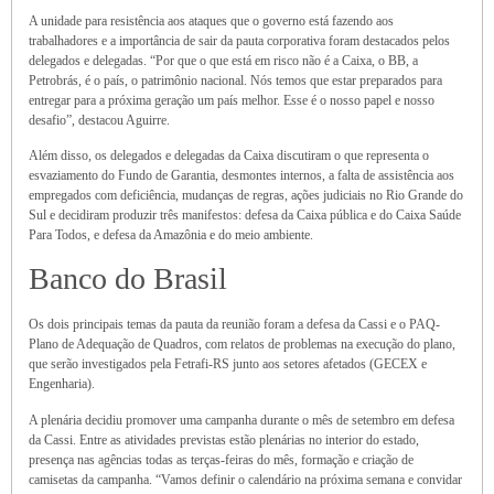
A unidade para resistência aos ataques que o governo está fazendo aos
trabalhadores e a importância de sair da pauta corporativa foram destacados pelos
delegados e delegadas. “Por que o que está em risco não é a Caixa, o BB, a
Petrobrás, é o país, o patrimônio nacional. Nós temos que estar preparados para
entregar para a próxima geração um país melhor. Esse é o nosso papel e nosso
desafio”, destacou Aguirre.
Além disso, os delegados e delegadas da Caixa discutiram o que representa o
esvaziamento do Fundo de Garantia, desmontes internos, a falta de assistência aos
empregados com deficiência, mudanças de regras, ações judiciais no Rio Grande do
Sul e decidiram produzir três manifestos: defesa da Caixa pública e do Caixa Saúde
Para Todos, e defesa da Amazônia e do meio ambiente.
Banco do Brasil
Os dois principais temas da pauta da reunião foram a defesa da Cassi e o PAQ-
Plano de Adequação de Quadros, com relatos de problemas na execução do plano,
que serão investigados pela Fetrafi-RS junto aos setores afetados (GECEX e
Engenharia).
A plenária decidiu promover uma campanha durante o mês de setembro em defesa
da Cassi. Entre as atividades previstas estão plenárias no interior do estado,
presença nas agências todas as terças-feiras do mês, formação e criação de
camisetas da campanha. “Vamos definir o calendário na próxima semana e convidar