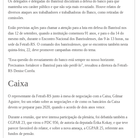
Os delegados e delegadas do Banrisul discutiram a defesa do banco para que
mantenha seu caráter público e que não seja mais esvaziado. Houve relatos de
diversos ataques aos trabalhadores e trabalhadoras do Banco, como retiradas de
comissões.
Estão previstas ações para chamar a atenção para a luta em defesa do Banrisul nos
dias 12 de setembro, quando a instituição comemora 91 anos, e para o dia 14 do
mesmo mês, durante o Encontro Nacional dos Banrisulenses, das 9 às 13 horas, na
sede da Fetrafi-RS. O comando dos banrisulenses, que se encontrou também nesta
quinta-feira, 22, deve promover campanhas entorno do tema.
“Essa questão do esvaziamento do banco está sempre no nosso horizonte.
Precisamos fortalecer o Banrisul para não perdê-lo”, ressaltou a diretora da Fetrafi-
RS Denise Corrêa.
Caixa
O representante da Fetrafi-RS junto à mesa de negociação com a Caixa, Gilmar
Aguirre, fez um relato sobre as negociações e de como os bancários da Caixa
devem se preparar para 2020, quando o acordo de dois anos vence.
Durante a reunião, que teve intensa participação da plenária, foi debatida também a
CGPAR 23, que virou o PDC 956, de autoria da deputada Érika Kokay, e que teve
parecer favorável do relator, e sobre a nova ameaça, a CGPAR 25, referente aos
fundos de pensão.