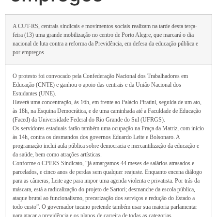
A CUT-RS, centrais sindicais e movimentos sociais realizam na tarde desta terça-
feira (13) uma grande mobilização no centro de Porto Alegre, que marcará o dia
nacional de luta contra a reforma da Previdência, em defesa da educação pública e
por empregos.
O protesto foi convocado pela Confederação Nacional dos Trabalhadores em
Educação (CNTE) e ganhou o apoio das centrais e da União Nacional dos
Estudantes (UNE).
Haverá uma concentração, às 16h, em frente ao Palácio Piratini, seguida de um ato,
às 18h, na Esquina Democrática, e de uma caminhada até a Faculdade de Educação
(Faced) da Universidade Federal do Rio Grande do Sul (UFRGS).
Os servidores estaduais farão também uma ocupação na Praça da Matriz, com início
às 14h, contra os desmandos dos governos Eduardo Leite e Bolsonaro. A
programação inclui aula pública sobre democracia e mercantilização da educação e
da saúde, bem como atrações artísticas.
Conforme o CPERS Sindicato, “já amargamos 44 meses de salários atrasados e
parcelados, e cinco anos de perdas sem qualquer reajuste. Enquanto encena diálogo
para as câmeras, Leite age para impor uma agenda violenta e privatista. Por trás da
máscara, está a radicalização do projeto de Sartori; desmanche da escola pública,
ataque brutal ao funcionalismo, precarização dos serviços e redução do Estado a
todo custo”. O governador tucano pretende também usar sua maioria parlamentar
para atacar a previdência e os planos de carreira de todas as categorias.