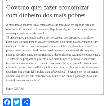
Governo quer fazer economizar
com dinheiro dos mais pobres
A mobilização acontece uma semana depois da aprovação em segundo turno da
reforma da Previdência na Câmara dos Deputados. Agora a pressão é no Senado,
onde requer dois turnos de votação.
“É preciso que a população saiba o posicionamento dos deputados e senadores
numa hora tão derradeira na vida do trabalhador e do futuro da aposentadoria e dos
municípios”, afirma o secretário-geral adjunto da CUT-RS, Amarildo Cenci. “Esse
projeto que está sendo votado acaba literalmente com a aposentadoria porque as
pessoas não terão tempo de contribuição e idade suficiente para poder se aposentar”.
“A intenção da proposta do governo é não permitir que as pessoas se aposentem,
fazendo uma economia com o dinheiro dos mais pobres, ao invés de discutir uma
tributação para os ricos e a dívida pública que cresce, e cobrar os sonegadores e os
devedores que devem R$ 1 trilhão para a Previdência”. Segundo ele, “estão tirando
dinheiro das pessoas que mais precisam. É um crime contra a população brasileira,
especialmente os mais pobres”.
Fonte: CUT/RS
Facebook
Twitter
Share