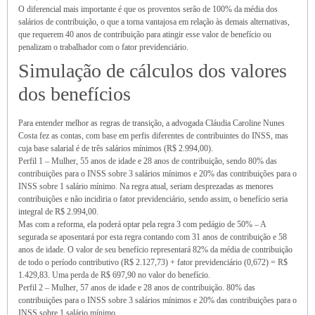
O diferencial mais importante é que os proventos serão de 100% da média dos
salários de contribuição, o que a torna vantajosa em relação às demais alternativas,
que requerem 40 anos de contribuição para atingir esse valor de benefício ou
penalizam o trabalhador com o fator previdenciário.
Simulação de cálculos dos valores
dos benefícios
Para entender melhor as regras de transição, a advogada Cláudia Caroline Nunes
Costa fez as contas, com base em perfis diferentes de contribuintes do INSS, mas
cuja base salarial é de três salários mínimos (R$ 2.994,00).
Perfil 1 – Mulher, 55 anos de idade e 28 anos de contribuição, sendo 80% das
contribuições para o INSS sobre 3 salários mínimos e 20% das contribuições para o
INSS sobre 1 salário mínimo. Na regra atual, seriam desprezadas as menores
contribuições e não incidiria o fator previdenciário, sendo assim, o benefício seria
integral de R$ 2.994,00.
Mas com a reforma, ela poderá optar pela regra 3 com pedágio de 50% – A
segurada se aposentará por esta regra contando com 31 anos de contribuição e 58
anos de idade. O valor de seu benefício representará 82% da média de contribuição
de todo o período contributivo (R$ 2.127,73) + fator previdenciário (0,672) = R$
1.429,83. Uma perda de R$ 697,90 no valor do benefício.
Perfil 2 – Mulher, 57 anos de idade e 28 anos de contribuição. 80% das
contribuições para o INSS sobre 3 salários mínimos e 20% das contribuições para o
INSS sobre 1 salário mínimo.