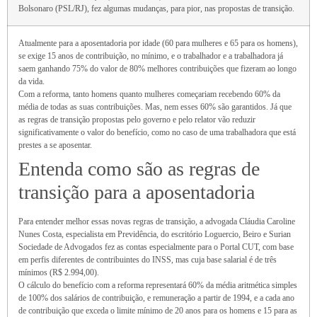
Bolsonaro (PSL/RJ), fez algumas mudanças, para pior, nas propostas de transição.
Atualmente para a aposentadoria por idade (60 para mulheres e 65 para os homens),
se exige 15 anos de contribuição, no mínimo, e o trabalhador e a trabalhadora já
saem ganhando 75% do valor de 80% melhores contribuições que fizeram ao longo
da vida.
Com a reforma, tanto homens quanto mulheres começariam recebendo 60% da
média de todas as suas contribuições. Mas, nem esses 60% são garantidos. Já que
as regras de transição propostas pelo governo e pelo relator vão reduzir
significativamente o valor do benefício, como no caso de uma trabalhadora que está
prestes a se aposentar.
Entenda como são as regras de
transição para a aposentadoria
Para entender melhor essas novas regras de transição, a advogada Cláudia Caroline
Nunes Costa, especialista em Previdência, do escritório Loguercio, Beiro e Surian
Sociedade de Advogados fez as contas especialmente para o Portal CUT, com base
em perfis diferentes de contribuintes do INSS, mas cuja base salarial é de três
mínimos (R$ 2.994,00).
O cálculo do benefício com a reforma representará 60% da média aritmética simples
de 100% dos salários de contribuição, e remuneração a partir de 1994, e a cada ano
de contribuição que exceda o limite mínimo de 20 anos para os homens e 15 para as