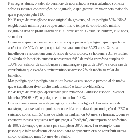
Nas regras atuais, o valor do benefício de aposentadoria seria calculado somente
sobre as maiores contribuições do segurado, o que garante um valor bem maior do
que o proposto pela PEC.
Na 3ª regra de transição no texto original do governo, há um pedágio 50%. Não é
exigida idade mínima para se aposentar, mas o tempo de contribuição mínimo
exigido na data da promulgação da PEC deve ser de 33 anos, se homem, e 28 anos,
se mulher.
Quem se enquadrar nesses requisitos terá que pagar o “pedágio”, que importa no
acréscimo de 50% do tempo que faltava para completar 30/35 anos. Ou seja, o
trabalhador se aposentará com 36 anos de contribuição, se homem, e 31, se mulher.
O cálculo do benefício também representará 60% da média aritmética simples de
100% dos salários de contribuição e remuneração a partir de 1994, e a cada ano de
contribuição que exceda o limite mínimo se acresce 2% da média ao valor do
benefício.
Mas pedágio que é pedágio não ia sair barato assim: sobre o percentual da média
que o trabalhador tiver direito ainda incidirá o fator previdenciário.
Na 4ª regra de transição, apresentada pelo relator da Comissão Especial, Samuel
Moreira (PSDB-SP), o pedágio é muito maior: 100% .
Cria-se uma nova espécie de pedágio, disposto no artigo 21. Por esta regra de
transição, a aposentadoria pode ser concedida se na data de promulgação da PEC o
segurado contar com 57 anos de idade, se mulher, ou 60 anos, se homem. Quem se
enquadrar nesses requisitos terá que pagar o “pedágio”, que importa no acréscimo
de 100% do tempo que faltava para completar 30/35 anos. Por exemplo, uma
pessoa que falte atualmente cinco anos para se aposentar teria de contribuir outros
cinco, totalizando mais 10 anos de trabalho.