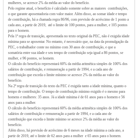
mulheres, se acresce 2% da média ao valor do benefício.
Pelo regime atual, o benefício é calculado somente sobre as maiores contribuições,
o que garante aposentadoria com valor maior. Além disso, ao somar idade e tempo
de contribuição, há a chamada regra 86/96, com previsão de acréscimo de 1 ponto a
cada ano, a partir de 2019, até o limite de 100 pontos, para a mulher, e 105 pontos
para o homem.
Pela 1ª regra de transição, apresentada no texto original da PEC, não é exigida idade
mínima para se aposentar. No entanto, é necessário que, na data da promulgação da
PEC, o trabalhador conte no mínimo com 30 anos de contribuição, e que a
somatória entre sua idade e seu tempo de contribuição seja igual a 86 pontos, se
mulher, e 96 pontos, se homem.
O cálculo do benefício representará 60% da média aritmética simples de 100% dos
salários de contribuição, e remuneração a partir de 1994, e a cada ano de
contribuição que exceda o limite mínimo se acresce 2% da média ao valor do
benefício.
Na 2ª regra de transição do texto da PEC é exigida tanto a idade mínima, quanto o
tempo de contribuição. O tempo de contribuição mínimo exigido é o mesmo para
homens e mulheres: 35 anos. Já a idade mínima é de 61 anos para o homem e 56
anos para a mulher.
O cálculo do benefício representará 60% da média aritmética simples de 100% dos
salários de contribuição e remuneração a partir de 1994, e a cada ano de
contribuição que exceda o limite mínimo se acresce 2% da média ao valor do
benefício.
Além disso, há previsão de acréscimo de 6 meses na idade mínima a cada ano, a
partir de 2019, até o limite de 62 anos para a mulher e 65 anos para o homem.