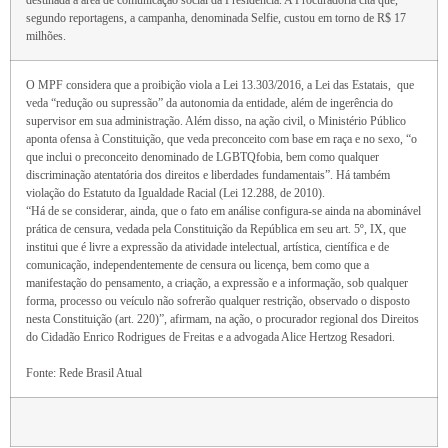
destinada à área de comunicação social da Presidência. A Procuradoria cita que,
segundo reportagens, a campanha, denominada Selfie, custou em torno de R$ 17
milhões.
O MPF considera que a proibição viola a Lei 13.303/2016, a Lei das Estatais, que
veda “redução ou supressão” da autonomia da entidade, além de ingerência do
supervisor em sua administração. Além disso, na ação civil, o Ministério Público
aponta ofensa à Constituição, que veda preconceito com base em raça e no sexo, “o
que inclui o preconceito denominado de LGBTQfobia, bem como qualquer
discriminação atentatória dos direitos e liberdades fundamentais”. Há também
violação do Estatuto da Igualdade Racial (Lei 12.288, de 2010).
“Há de se considerar, ainda, que o fato em análise configura-se ainda na abominável
prática de censura, vedada pela Constituição da República em seu art. 5º, IX, que
institui que é livre a expressão da atividade intelectual, artística, científica e de
comunicação, independentemente de censura ou licença, bem como que a
manifestação do pensamento, a criação, a expressão e a informação, sob qualquer
forma, processo ou veículo não sofrerão qualquer restrição, observado o disposto
nesta Constituição (art. 220)”, afirmam, na ação, o procurador regional dos Direitos
do Cidadão Enrico Rodrigues de Freitas e a advogada Alice Hertzog Resadori.
Fonte: Rede Brasil Atual