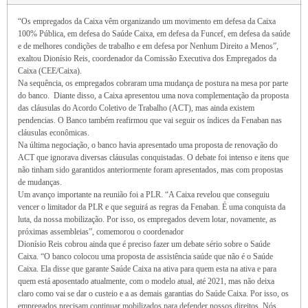
“Os empregados da Caixa vêm organizando um movimento em defesa da Caixa
100% Pública, em defesa do Saúde Caixa, em defesa da Funcef, em defesa da saúde
e de melhores condições de trabalho e em defesa por Nenhum Direito a Menos”,
exaltou Dionísio Reis, coordenador da Comissão Executiva dos Empregados da
Caixa (CEE/Caixa).
Na sequência, os empregados cobraram uma mudança de postura na mesa por parte
do banco. Diante disso, a Caixa apresentou uma nova complementação da proposta
das cláusulas do Acordo Coletivo de Trabalho (ACT), mas ainda existem
pendencias. O Banco também reafirmou que vai seguir os índices da Fenaban nas
cláusulas econômicas.
Na última negociação, o banco havia apresentado uma proposta de renovação do
ACT que ignorava diversas cláusulas conquistadas. O debate foi intenso e itens que
não tinham sido garantidos anteriormente foram apresentados, mas com propostas
de mudanças.
Um avanço importante na reunião foi a PLR. “A Caixa revelou que conseguiu
vencer o limitador da PLR e que seguirá as regras da Fenaban. É uma conquista da
luta, da nossa mobilização. Por isso, os empregados devem lotar, novamente, as
próximas assembleias”, comemorou o coordenador
Dionísio Reis cobrou ainda que é preciso fazer um debate sério sobre o Saúde
Caixa. “O banco colocou uma proposta de assistência saúde que não é o Saúde
Caixa. Ela disse que garante Saúde Caixa na ativa para quem esta na ativa e para
quem está aposentado atualmente, com o modelo atual, até 2021, mas não deixa
claro como vai se dar o custeio e a as demais garantias do Saúde Caixa. Por isso, os
empregados precisam continuar mobilizados para defender nossos direitos. Nós