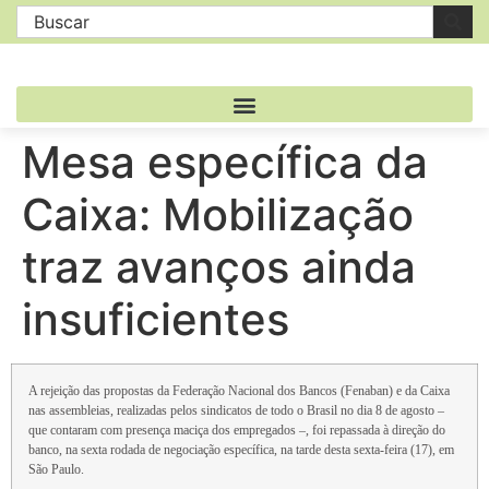
Mesa específica da
Caixa: Mobilização
traz avanços ainda
insuficientes
A rejeição das propostas da Federação Nacional dos Bancos (Fenaban) e da Caixa
nas assembleias, realizadas pelos sindicatos de todo o Brasil no dia 8 de agosto –
que contaram com presença maciça dos empregados –, foi repassada à direção do
banco, na sexta rodada de negociação específica, na tarde desta sexta-feira (17), em
São Paulo.