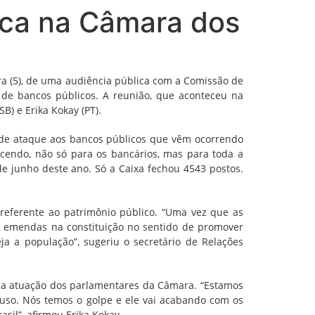
ica na Câmara dos
ra (5), de uma audiência pública com a Comissão de
 de bancos públicos. A reunião, que aconteceu na
) e Erika Kokay (PT).
es de ataque aos bancos públicos que vêm ocorrendo
cendo, não só para os bancários, mas para toda a
e junho deste ano. Só a Caixa fechou 4543 postos.
referente ao patrimônio público. “Uma vez que as
u emendas na constituição no sentido de promover
ja a população”, sugeriu o secretário de Relações
r a atuação dos parlamentares da Câmara. “Estamos
uso. Nós temos o golpe e ele vai acabando com os
sil”, afirmou Erika Kokay.