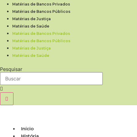
Ir
Matérias de Bancos Privados
para
Matérias de Bancos Públicos
o
Matérias de Justiça
conteúdo
Matérias de Saúde
Matérias de Bancos Privados
Matérias de Bancos Públicos
Matérias de Justiça
Matérias de Saúde
Pesquisar
Início
História