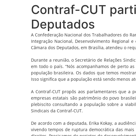
Contraf-CUT parti
Deputados
A Confederação Nacional dos Trabalhadores do Ramo
Integração Nacional, Desenvolvimento Regional e
Câmara dos Deputados, em Brasília, atendeu o reque
Durante a reunião, o Secretário de Relações Sindi
em todo o país. “Nós acompanhamos de perto as a
população brasileira. Os dados que temos mostram
Isso significa que a população está sendo menos at
A Contraf-CUT propôs aos parlamentares que a po
empresas estatais são patrimônio do povo brasil
plebiscito consultando a população sobre a viabi
Sindicais da Contraf-CUT.
De acordo com a deputada, Erika Kokay, a audiênc
vivendo tempos de ruptura democrática das mais 
direitos. Precisamos de projetos de desenvolviment