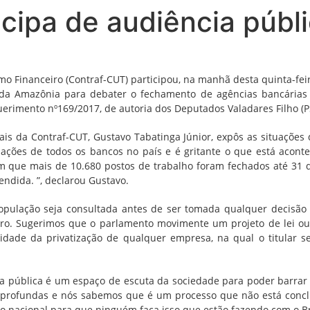
cipa de audiência públ
 Financeiro (Contraf-CUT) participou, na manhã desta quinta-fei
 da Amazônia para debater o fechamento de agências bancárias
rimento nº169/2017, de autoria dos Deputados Valadares Filho (PSB
cais da Contraf-CUT, Gustavo Tabatinga Júnior, expôs as situaçõ
ções de todos os bancos no país e é gritante o que está aconte
 que mais de 10.680 postos de trabalho foram fechados até 31 d
endida. ”, declarou Gustavo.
pulação seja consultada antes de ser tomada qualquer decisão 
eiro. Sugerimos que o parlamento movimente um projeto de lei o
lidade da privatização de qualquer empresa, na qual o titular se
ia pública é um espaço de escuta da sociedade para poder barra
profundas e nós sabemos que é um processo que não está concl
o nacional para que ninguém faça isso que estão fazendo com o Bra