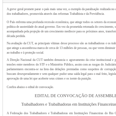
A greve geral promete parar o país mais uma vez, a exemplo da paralisação realizada no dia
dos trabalhadores, promovida através das reformas Trabalhista e da Previdência.
O País enfrenta uma profunda recessão econômica, que atinge todos os setores da econom
política de austeridade do atual governo. Em vez da prometida retomada do crescimento, se 
acompanhada pela projeção de um crescimento medíocre para os próximos anos, transf
década perdida.
Na avaliação da CUT, as principais vítimas desse processo são as trabalhadoras e os tr
que atinge a assombrosa marca de cerca de 13 milhões de pessoas, ou que veem diminuir 
ao trabalho e à proteção social.
A Direção Nacional da CUT também denuncia o agravamento da crise institucional e po
tensões entre membros do STF e o Ministério Público, assim com as rusgas do Judiciár
parlamentares encontra-se na lista das delações premiadas como suspeitos de corrupção
buscam desesperadamente e sem qualquer pudor uma saída legal para o mal feito, legis
aprovação de uma lei que acoberte seus crimes e os isente da punição.
Confira abaixo o edital de convocação.
EDITAL DE CONVOCAÇÃO DE ASSEMBLE
Trabalhadores e Trabalhadoras em Instituições Financeir
A Federação dos Trabalhadores e Trabalhadoras em Instituições Financeiras do 