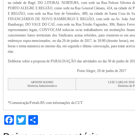
na cidade de Bagé; DO LITORAL NORTE/RS, com sede na Rua Nelson Silveira de 
PORTO ALEGRE E REGIÃO, como sede na Rua General Câmara, 424, na cidade de
E REGIÃO, com sede na Rua Sete de Setembro, 489, na cidade de Santa Cruz
FINANCIÁRIOS DE NOVO HAMBURGO E REGIÃO, com sede na Av. João Antônio d
Hamburgo; DO VALE DO CAÍ, com sede na Rua Tristão Fagundes, 306, Bairro Ferroviá
representantes legais, CONVOCAM todos/as os/as trabalhadores em instituições finance
concernentes bases territoriais dos Sindicatos acima referidos, para reunirem-se em as
endereços supra mencionados, no dia 26 de junho de 2017, às 18:00 (dezoito horas), em 
horas e trinta minutos) no mesmo dia, em segunda e última convocação, para tratar acer
elas:
Deliberar sobre a proposta de PARALISAÇÃO das atividades no dia 30 de junho de 2017,
Porto Alegre, 20 de junho de 2017
ARNONI HANKE
LUIZ CARLOS DO
Diretoria Administrativa
Diretoria de P
*Comunicação/Fetrafi-RS com informações da CUT
Facebook
Twitter
Share