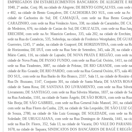
EMPREGADOS EM ESTABELECIMENTOS BANCÁRIOS: DE ALEGRETE E REGIÃO,
1040, 2° andar, Conj. 06, na cidade de Alegrete; DE BENTO GONÇALVES, com sede n
e 402, na cidade de Bento Gonçalves; DE CACHOEIRA DO SUL, com sede na Av. A
cidade de Cachoeira do Sul; DE CAMAQUÃ, com sede na Rua Bento Gonçalv
CARAZINHO, com sede na Rua Venâncio Aires, 338, na cidade de Carazinho; DE 
de Medeiros, 676, na cidade de Caxias do Sul; DE CRUZ ALTA, com sede na Rua Jango
ERECHIM, com sede na Av. Maurício Cardoso, 335, sala 202, na cidade de Er
sede na Rua do Comércio, 535, Sobreloja, na cidade de Frederico Westphalen; DE GU
Guerreiro, 1245, 1° andar, na cidade de Guaporé; DE HORIZONTINA, com sede na Rua 
de Horizontina; DE IJUÍ, com sede na Rua Sete de Setembro, 345, sala 28, na cida
Mário Cattói, 116, na cidade de Lajeado; DE NOVA PRATA E REGIÃO, com sede na R
cidade de Nova Prata; DE PASSO FUNDO, com sede na Rua Gal. Osório, 1411, na c
sede na Rua Tiradentes, 3087, na cidade de Pelotas; DE RIO GRANDE, com sede na 
cidade de Rio Grande; DE RIO PARDO, com sede na Rua General Osório, 875, sala 4
DO SUL, com sede na Rua Barão do Rio Branco, 2337, Sala 11, na cidade de Rosár
Rua Dr. Bozzano, 1147, Conjunto 301, na cidade de Santa Maria; DE SANTA ROSA,
cidade de Santa Rosa; DE SANTANA DO LIVRAMENTO, com sede na Rua Silveira M
Livramento; DE SANTIAGO, com sede na Rua Silveira Martins, 1837, na cidade d
na Rua Andradas, 1161, na cidade de Santo Ângelo; DE SÃO BORJA, com sede na Rua Ga
São Borja; DE SÃO GABRIEL, com sede na Rua General João Manoel, 261, na cid
com sede na Rua Flores da Cunha, 229, na cidade de São Leopoldo; DE SÃO LUIZ 
de Souza, 2780, na cidade de São Luiz Gonzaga; DE SOLEDADE, com sede na Rua
Soledade; DE URUGUAIANA, com sede na Rua Domingos de Almeida, 1441, na ci
sede na Rua Dr. Flores, 352, Sala 13, na cidade de Vacaria; DO VALE DO PARANHA
1678, na cidade de Taquara; SINDICATOS DOS BANCÁRIOS DE BAGÉ E REGIÃO, co