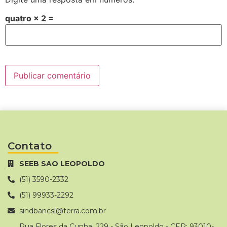
quatro × 2 =
Contato
SEEB SAO LEOPOLDO
(51) 3590-2332
(51) 99933-2292
sindbancsl@terra.com.br
Rua Flores da Cunha, 229 - São Leopoldo - CEP: 93010-