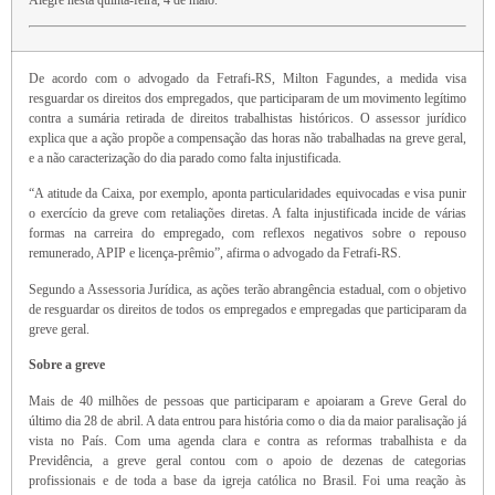
Alegre nesta quinta-feira, 4 de maio.
De acordo com o advogado da Fetrafi-RS, Milton Fagundes, a medida visa
resguardar os direitos dos empregados, que participaram de um movimento legítimo
contra a sumária retirada de direitos trabalhistas históricos. O assessor jurídico
explica que a ação propõe a compensação das horas não trabalhadas na greve geral,
e a não caracterização do dia parado como falta injustificada.
“A atitude da Caixa, por exemplo, aponta particularidades equivocadas e visa punir
o exercício da greve com retaliações diretas. A falta injustificada incide de várias
formas na carreira do empregado, com reflexos negativos sobre o repouso
remunerado, APIP e licença-prêmio”, afirma o advogado da Fetrafi-RS.
Segundo a Assessoria Jurídica, as ações terão abrangência estadual, com o objetivo
de resguardar os direitos de todos os empregados e empregadas que participaram da
greve geral.
Sobre a greve
Mais de 40 milhões de pessoas que participaram e apoiaram a Greve Geral do
último dia 28 de abril. A data entrou para história como o dia da maior paralisação já
vista no País. Com uma agenda clara e contra as reformas trabalhista e da
Previdência, a greve geral contou com o apoio de dezenas de categorias
profissionais e de toda a base da igreja católica no Brasil. Foi uma reação às