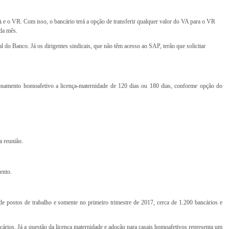
A e o VR. Com isso, o bancário terá a opção de transferir qualquer valor do VA para o VR
ada mês.
l do Banco. Já os dirigentes sindicais, que não têm acesso ao SAP, terão que solicitar
ionamento homoafetivo a licença-maternidade de 120 dias ou 180 dias, conforme opção do
a reunião.
ento.
postos de trabalho e somente no primeiro trimestre de 2017, cerca de 1.200 bancários e
ários. Já a questão da licença maternidade e adoção para casais homoafetivos representa um