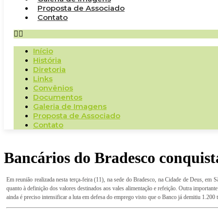
Proposta de Associado
Contato
Início
História
Diretoria
Links
Convênios
Documentos
Galeria de Imagens
Proposta de Associado
Contato
Bancários do Bradesco conquist
Em reunião realizada nesta terça-feira (11), na sede do Bradesco, na Cidade de Deus, em 
quanto à definição dos valores destinados aos vales alimentação e refeição. Outra importante
ainda é preciso intensificar a luta em defesa do emprego visto que o Banco já demitiu 1.200