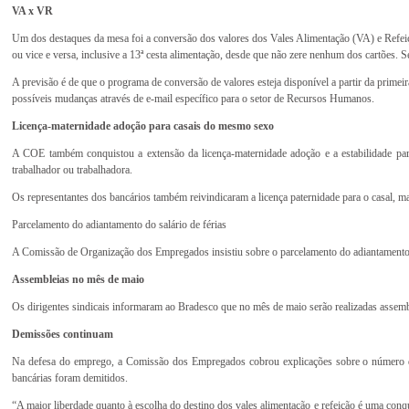
VA x VR
Um dos destaques da mesa foi a conversão dos valores dos Vales Alimentação (VA) e Refeição
ou vice e versa, inclusive a 13ª cesta alimentação, desde que não zere nenhum dos cartões. S
A previsão é de que o programa de conversão de valores esteja disponível a partir da primeir
possíveis mudanças através de e-mail específico para o setor de Recursos Humanos.
Licença-maternidade adoção para casais do mesmo sexo
A COE também conquistou a extensão da licença-maternidade adoção e a estabilidade par
trabalhador ou trabalhadora.
Os representantes dos bancários também reivindicaram a licença paternidade para o casal, m
Parcelamento do adiantamento do salário de férias
A Comissão de Organização dos Empregados insistiu sobre o parcelamento do adiantamento do
Assembleias no mês de maio
Os dirigentes sindicais informaram ao Bradesco que no mês de maio serão realizadas assemb
Demissões continuam
Na defesa do emprego, a Comissão dos Empregados cobrou explicações sobre o número de 
bancárias foram demitidos.
“A maior liberdade quanto à escolha do destino dos vales alimentação e refeição é uma con