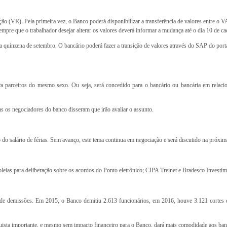
 (VR). Pela primeira vez, o Banco poderá disponibilizar a transferência de valores entre o V
empre que o trabalhador desejar alterar os valores deverá informar a mudança até o dia 10 de c
a quinzena de setembro. O bancário poderá fazer a transição de valores através do SAP do porta
a parceiros do mesmo sexo. Ou seja, será concedido para o bancário ou bancária em relac
as os negociadores do banco disseram que irão avaliar o assunto.
 salário de férias. Sem avanço, este tema continua em negociação e será discutido na próxim
leias para deliberação sobre os acordos do Ponto eletrônico; CIPA Treinet e Bradesco Investim
demissões. Em 2015, o Banco demitiu 2.613 funcionários, em 2016, houve 3.121 cortes de 
quista importante, e mesmo sem impacto financeiro para o Banco, dará mais comodidade aos banc