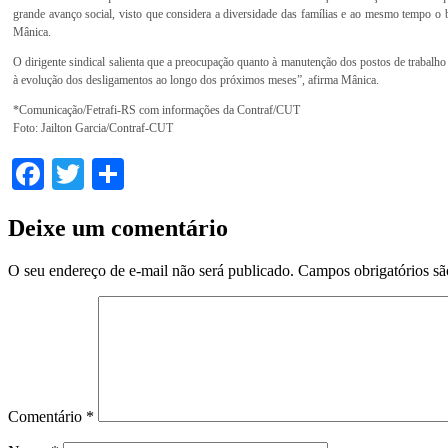
grande avanço social, visto que considera a diversidade das famílias e ao mesmo tempo o 
Mânica.
O dirigente sindical salienta que a preocupação quanto à manutenção dos postos de trabalh
à evolução dos desligamentos ao longo dos próximos meses”, afirma Mânica.
*Comunicação/Fetrafi-RS com informações da Contraf/CUT
Foto: Jailton Garcia/Contraf-CUT
Facebook
Twitter
Share
Deixe um comentário
O seu endereço de e-mail não será publicado.
Campos obrigatórios s
Comentário
*