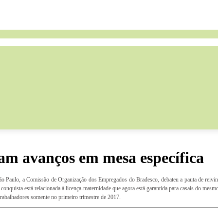
am avanços em mesa específica
São Paulo, a Comissão de Organização dos Empregados do Bradesco, debateu a pauta de reivin
 conquista está relacionada à licença-maternidade que agora está garantida para casais do mesmo
 trabalhadores somente no primeiro trimestre de 2017.