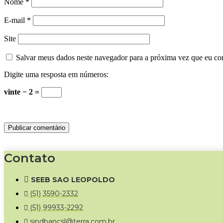
Nome
*
E-mail
*
Site
Salvar meus dados neste navegador para a próxima vez que eu co
Digite uma resposta em números:
vinte − 2 =
Contato
SEEB SAO LEOPOLDO
(51) 3590-2332
(51) 99933-2292
sindbancsl@terra.com.br