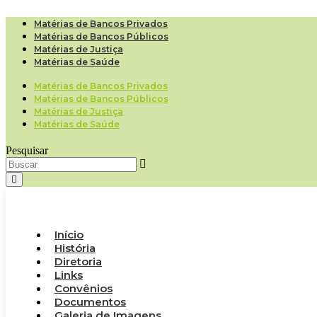
Ir
para
Matérias de Bancos Privados
o
Matérias de Bancos Públicos
conteúdo
Matérias de Justiça
Matérias de Saúde
Matérias de Bancos Privados
Matérias de Bancos Públicos
Matérias de Justiça
Matérias de Saúde
Pesquisar
Início
História
Diretoria
Links
Convênios
Documentos
Galeria de Imagens