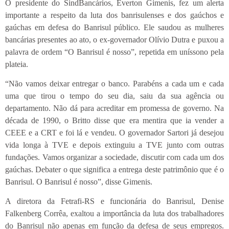
O presidente do SindBancários, Everton Gimenis, fez um alerta
importante a respeito da luta dos banrisulenses e dos gaúchos e
gaúchas em defesa do Banrisul público. Ele saudou as mulheres
bancárias presentes ao ato, o ex-governador Olívio Dutra e puxou a
palavra de ordem “O Banrisul é nosso”, repetida em uníssono pela
plateia.
“Não vamos deixar entregar o banco. Parabéns a cada um e cada
uma que tirou o tempo do seu dia, saiu da sua agência ou
departamento. Não dá para acreditar em promessa de governo. Na
década de 1990, o Britto disse que era mentira que ia vender a
CEEE e a CRT e foi lá e vendeu. O governador Sartori já desejou
vida longa à TVE e depois extinguiu a TVE junto com outras
fundações. Vamos organizar a sociedade, discutir com cada um dos
gaúchas. Debater o que significa a entrega deste patrimônio que é o
Banrisul. O Banrisul é nosso”, disse Gimenis.
A diretora da Fetrafi-RS e funcionária do Banrisul, Denise
Falkenberg Corrêa, exaltou a importância da luta dos trabalhadores
do Banrisul não apenas em função da defesa de seus empregos.