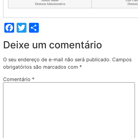
Arnoni Hanke
Luiz Carl
Diretoria Administrativa
Diretori
Facebook
Twitter
Share
Deixe um comentário
O seu endereço de e-mail não será publicado.
Campos
obrigatórios são marcados com
*
Comentário
*