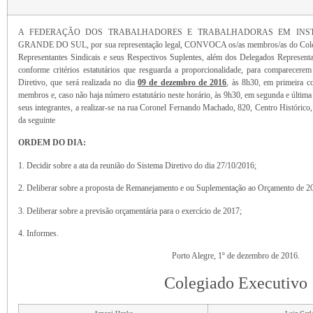
A FEDERAÇÃO DOS TRABALHADORES E TRABALHADORAS EM INSTI
GRANDE DO SUL, por sua representação legal, CONVOCA os/as membros/as do Colegi
Representantes Sindicais e seus Respectivos Suplentes, além dos Delegados Representa
conforme critérios estatutários que resguarda a proporcionalidade, para compar
Diretivo, que será realizada no dia
09 de dezembro de 2016
, às 8h30, em primeira c
membros e, caso não haja número estatutário neste horário, às 9h30, em segunda e últim
seus integrantes, a realizar-se na rua Coronel Fernando Machado, 820, Centro Histórico, 
da seguinte
ORDEM DO DIA:
1. Decidir sobre a ata da reunião do Sistema Diretivo do dia 27/10/2016;
2. Deliberar sobre a proposta de Remanejamento e ou Suplementação ao Orçamento de 2
3. Deliberar sobre a previsão orçamentária para o exercício de 2017;
4. Informes.
Porto Alegre, 1º de dezembro de 2016.
Colegiado Executivo