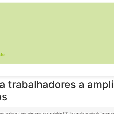
ado
a trabalhadores a ampl
os
 Temer ganhou um novo instrumento nesta quinta-feira (24). Para ampliar as ações da Campanha