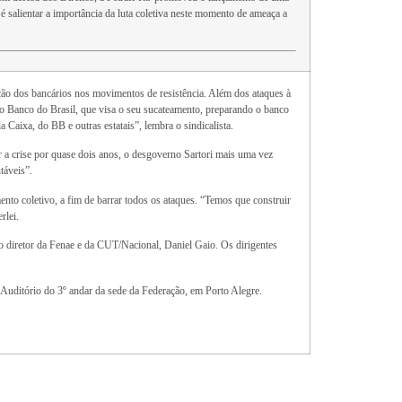
é salientar a importância da luta coletiva neste momento de ameaça a
ção dos bancários nos movimentos de resistência. Além dos ataques à
 no Banco do Brasil, que visa o seu sucateamento, preparando o banco
Caixa, do BB e outras estatais”, lembra o sindicalista.
r a crise por quase dois anos, o desgoverno Sartori mais uma vez
táveis”.
nto coletivo, a fim de barrar todos os ataques. “Temos que construir
rlei.
 diretor da Fenae e da CUT/Nacional, Daniel Gaio. Os dirigentes
uditório do 3º andar da sede da Federação, em Porto Alegre.