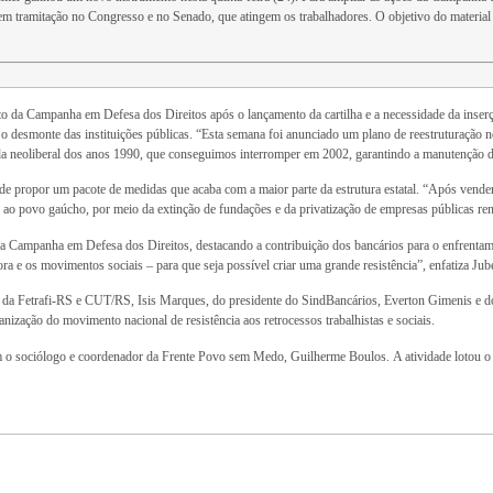
em tramitação no Congresso e no Senado, que atingem os trabalhadores. O objetivo do material 
to da Campanha em Defesa dos Direitos após o lançamento da cartilha e a necessidade da inser
a o desmonte das instituições públicas. “Esta semana foi anunciado um plano de reestruturação
da neoliberal dos anos 1990, que conseguimos interromper em 2002, garantindo a manutenção da 
 de propor um pacote de medidas que acaba com a maior parte da estrutura estatal. “Após vende
e ao povo gaúcho, por meio da extinção de fundações e da privatização de empresas públicas ren
da Campanha em Defesa dos Direitos, destacando a contribuição dos bancários para o enfrentame
a e os movimentos sociais – para que seja possível criar uma grande resistência”, enfatiza Jube
 da Fetrafi-RS e CUT/RS, Isis Marques, do presidente do SindBancários, Everton Gimenis e do
anização do movimento nacional de resistência aos retrocessos trabalhistas e sociais.
 o sociólogo e coordenador da Frente Povo sem Medo, Guilherme Boulos. A atividade lotou o A