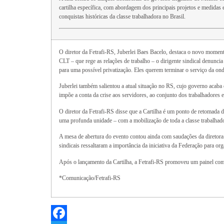
cartilha específica, com abordagem dos principais projetos e medidas 
conquistas históricas da classe trabalhadora no Brasil.
O diretor da Fetrafi-RS, Juberlei Baes Bacelo, destaca o novo momen
CLT – que rege as relações de trabalho – o dirigente sindical denunci
para uma possível privatização. Eles querem terminar o serviço da on
Juberlei também salientou a atual situação no RS, cujo governo acaba
impõe a conta da crise aos servidores, ao conjunto dos trabalhadores 
O diretor da Fetrafi-RS disse que a Cartilha é um ponto de retomada 
uma profunda unidade – com a mobilização de toda a classe trabalhador
A mesa de abertura do evento contou ainda com saudações da diretora
sindicais ressaltaram a importância da iniciativa da Federação para org
Após o lançamento da Cartilha, a Fetrafi-RS promoveu um painel com
*Comunicação/Fetrafi-RS