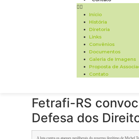
Início
História
Diretoria
Links
Convênios
Documentos
Galeria de Imagens
Proposta de Associ
Contato
Fetrafi-RS convoc
Defesa dos Direit
A luta contra os ataques neoliberais do governo ilegítimo de Michel