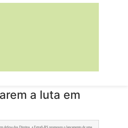
iarem a luta em
 em defesa dos Direitos, a Fetrafi-RS promoveu o lançamento de uma