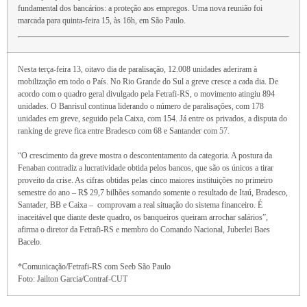
fundamental dos bancários: a proteção aos empregos. Uma nova reunião foi
marcada para quinta-feira 15, às 16h, em São Paulo.
Nesta terça-feira 13, oitavo dia de paralisação, 12.008 unidades aderiram à
mobilização em todo o País. No Rio Grande do Sul a greve cresce a cada dia. De
acordo com o quadro geral divulgado pela Fetrafi-RS, o movimento atingiu 894
unidades. O Banrisul continua liderando o número de paralisações, com 178
unidades em greve, seguido pela Caixa, com 154. Já entre os privados, a disputa do
ranking de greve fica entre Bradesco com 68 e Santander com 57.
“O crescimento da greve mostra o descontentamento da categoria. A postura da
Fenaban contradiz a lucratividade obtida pelos bancos, que são os únicos a tirar
proveito da crise. As cifras obtidas pelas cinco maiores instituições no primeiro
semestre do ano – R$ 29,7 bilhões somando somente o resultado de Itaú, Bradesco,
Santader, BB e Caixa – comprovam a real situação do sistema financeiro. É
inaceitável que diante deste quadro, os banqueiros queiram arrochar salários”,
afirma o diretor da Fetrafi-RS e membro do Comando Nacional, Juberlei Baes
Bacelo.
*Comunicação/Fetrafi-RS com Seeb São Paulo
Foto: Jailton Garcia/Contraf-CUT