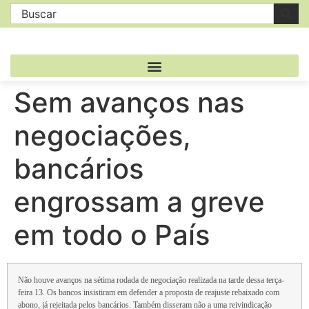
Sem avanços nas
negociações,
bancários
engrossam a greve
em todo o País
Não houve avanços na sétima rodada de negociação realizada na tarde dessa terça-
feira 13. Os bancos insistiram em defender a proposta de reajuste rebaixado com
abono, já rejeitada pelos bancários. Também disseram não a uma reivindicação