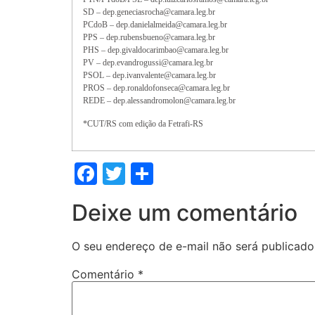
SD – dep.geneciasrocha@camara.leg.br
PCdoB – dep.danielalmeida@camara.leg.br
PPS – dep.rubensbueno@camara.leg.br
PHS – dep.givaldocarimbao@camara.leg.br
PV – dep.evandrogussi@camara.leg.br
PSOL – dep.ivanvalente@camara.leg.br
PROS – dep.ronaldofonseca@camara.leg.br
REDE – dep.alessandromolon@camara.leg.br
*CUT/RS com edição da Fetrafi-RS
Facebook
Twitter
Share
Deixe um comentário
O seu endereço de e-mail não será publicado
Comentário
*