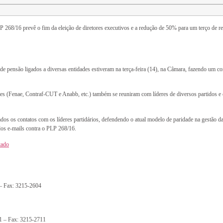
/16 prevê o fim da eleição de diretores executivos e a redução de 50% para um terço de repres
e pensão ligados a diversas entidades estiveram na terça-feira (14), na Câmara, fazendo um 
tes (Fenae, Contraf-CUT e Anabb, etc.) também se reuniram com líderes de diversos partidos e 
ados os contatos com os líderes partidários, defendendo o atual modelo de paridade na gestão d
dos e-mails contra o PLP 268/16.
tado
 – Fax: 3215-2604
1 – Fax: 3215-2711