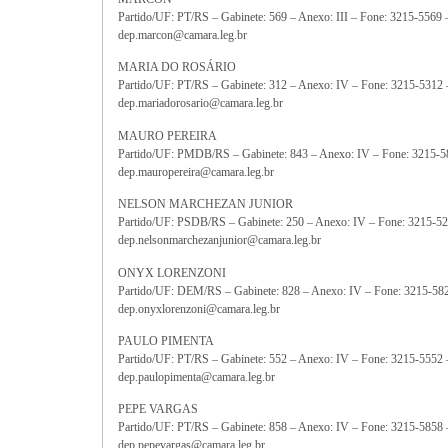
Partido/UF: PT/RS – Gabinete: 569 – Anexo: III – Fone: 3215-5569
dep.marcon@camara.leg.br
MARIA DO ROSÁRIO
Partido/UF: PT/RS – Gabinete: 312 – Anexo: IV – Fone: 3215-5312
dep.mariadorosario@camara.leg.br
MAURO PEREIRA
Partido/UF: PMDB/RS – Gabinete: 843 – Anexo: IV – Fone: 3215-5
dep.mauropereira@camara.leg.br
NELSON MARCHEZAN JUNIOR
Partido/UF: PSDB/RS – Gabinete: 250 – Anexo: IV – Fone: 3215-5
dep.nelsonmarchezanjunior@camara.leg.br
ONYX LORENZONI
Partido/UF: DEM/RS – Gabinete: 828 – Anexo: IV – Fone: 3215-58
dep.onyxlorenzoni@camara.leg.br
PAULO PIMENTA
Partido/UF: PT/RS – Gabinete: 552 – Anexo: IV – Fone: 3215-5552
dep.paulopimenta@camara.leg.br
PEPE VARGAS
Partido/UF: PT/RS – Gabinete: 858 – Anexo: IV – Fone: 3215-5858
dep.pepevargas@camara.leg.br