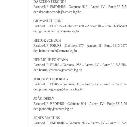
DARCÍSIO PERONDI
Partido/UF: PMDB/RS – Gabinete: 518 – Anexo: IV – Fone: 3215-5
dep.darcisioperondi@camara.leg.br
GIOVANI CHERINI
Partido/UF: PDT/RS – Gabinete: 468 – Anexo: III – Fone: 3215-546
dep.giovanicherini@camara.leg.br
HEITOR SCHUCH
Partido/UF: PSB/RS – Gabinete: 277 – Anexo: III – Fone: 3215-527
dep.heitorschuch@camara.leg.br
HENRIQUE FONTANA
Partido/UF: PT/RS – Gabinete: 256 – Anexo: IV – Fone: 3215-5256
dep.henriquefontana@camara.leg.br
JERÔNIMO GOERGEN
Partido/UF: PP/RS – Gabinete: 316 – Anexo: IV – Fone: 3215-5316
dep.jeronimogoergen@camara.leg.br
JOÃO DERLY
Partido/UF: REDE/RS – Gabinete: 901 – Anexo: IV – Fone: 3215-5
dep.joaoderly@camara.leg.br
JONES MARTINS
Partido/UF: PMDB/RS – Gabinete: 927 – Anexo: IV – Fone: 3215-5