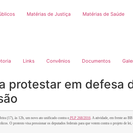
úblicos
Matérias de Justiça
Matérias de Saúde
etoria
Links
Convênios
Documentos
Gale
a protestar em defesa d
são
eira (17), às 12h, um novo ato unificado contra o
PLP 268/2016
. A atividade, em frente ao BB
licos. O protesto visa pressionar os deputados federais para que votem contra o projeto de lei, q