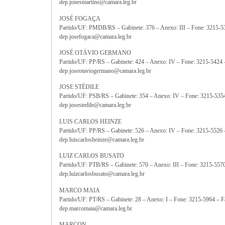
dep.jonesmartins@camara.leg.br
JOSÉ FOGAÇA
Partido/UF: PMDB/RS – Gabinete: 376 – Anexo: III – Fone: 3215-5
dep.josefogaca@camara.leg.br
JOSÉ OTÁVIO GERMANO
Partido/UF: PP/RS – Gabinete: 424 – Anexo: IV – Fone: 3215-5424
dep.joseotaviogermano@camara.leg.br
JOSE STÉDILE
Partido/UF: PSB/RS – Gabinete: 354 – Anexo: IV – Fone: 3215-535
dep.josestedile@camara.leg.br
LUIS CARLOS HEINZE
Partido/UF: PP/RS – Gabinete: 526 – Anexo: IV – Fone: 3215-5526
dep.luiscarlosheinze@camara.leg.br
LUIZ CARLOS BUSATO
Partido/UF: PTB/RS – Gabinete: 570 – Anexo: III – Fone: 3215-557
dep.luizcarlosbusato@camara.leg.br
MARCO MAIA
Partido/UF: PT/RS – Gabinete: 28 – Anexo: I – Fone: 3215-5964 – 
dep.marcomaia@camara.leg.br
MARCON