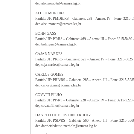
dep.afonsomotta@camara.leg.br
ALCEU MOREIRA
Partido/UF: PMDB/RS – Gabinete: 238 – Anexo: IV – Fone: 3215-5
dep.alceumoreira@camara.leg.br
BOHN GASS
Partido/UF: PT/RS – Gabinete: 469 – Anexo: III – Fone: 3215-5469
dep.bohngass@camara.leg.br
CAJAR NARDES
Partido/UF: PR/RS – Gabinete: 625 – Anexo: IV – Fone: 3215-5625
dep.cajarnardes@camara.leg.br
CARLOS GOMES
Partido/UF: PRB/RS – Gabinete: 285 – Anexo: III – Fone: 3215-528
dep.carlosgomes@camara.leg.br
COVATTI FILHO
Partido/UF: PP/RS – Gabinete: 228 – Anexo: IV – Fone: 3215-5228
dep.covattifilho@camara.leg.br
DANRLEI DE DEUS HINTERHOLZ
Partido/UF: PSD/RS – Gabinete: 566 – Anexo: III – Fone: 3215-556
dep.danrleidedeushinterholz@camara.leg.br