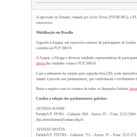
Já aprovado no Senado, relatado por Aécio Neves (PSDB-MG), o PLP 268
retrocessos.
Mobilização em Brasília
Segundo a Anapar, um expressivo número de participantes de fundos d
contrário ao PLP 268/16.
A Anapar, a Abrapp e diversas entidades representativas de participan
aberta
das entidades contra o PLP 268/16.
Com o adiamento da votação para segunda-feira (20), serão intensific
manter a pressão nos parlamentares, que confirmaram o recebimento 
Baixe o arquivo com os contatos de todos os deputados federais
depu
Confira a relação dos parlamentares gaúchos:
AFONSO HAMM
Partido/UF: PP/RS – Gabinete: 604 – Anexo: IV – Fone: 3215-5604
dep.afonsohamm@camara.leg.br
AFONSO MOTTA
Partido/UF: PDT/RS – Gabinete: 711 – Anexo: IV – Fone: 3215-571