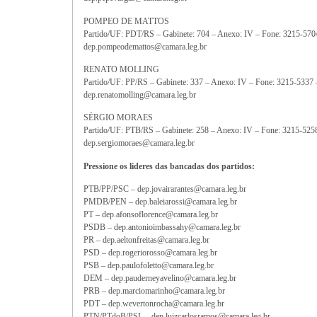
POMPEO DE MATTOS
Partido/UF: PDT/RS – Gabinete: 704 – Anexo: IV – Fone: 3215-570
dep.pompeodemattos@camara.leg.br
RENATO MOLLING
Partido/UF: PP/RS – Gabinete: 337 – Anexo: IV – Fone: 3215-5337
dep.renatomolling@camara.leg.br
SÉRGIO MORAES
Partido/UF: PTB/RS – Gabinete: 258 – Anexo: IV – Fone: 3215-525
dep.sergiomoraes@camara.leg.br
Pressione os líderes das bancadas dos partidos:
PTB/PP/PSC – dep.jovairarantes@camara.leg.br
PMDB/PEN – dep.baleiarossi@camara.leg.br
PT – dep.afonsoflorence@camara.leg.br
PSDB – dep.antonioimbassahy@camara.leg.br
PR – dep.aeltonfreitas@camara.leg.br
PSD – dep.rogeriorosso@camara.leg.br
PSB – dep.paulofoletto@camara.leg.br
DEM – dep.pauderneyavelino@camara.leg.br
PRB – dep.marciomarinho@camara.leg.br
PDT – dep.wevertonrocha@camara.leg.br
PTN/PTdoB/PSL – dep.luizcarlosramos@camara.leg.br