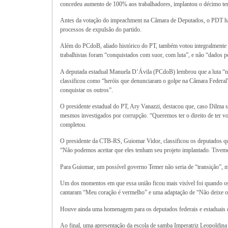
concedeu aumento de 100% aos trabalhadores, implantou o décimo tercei
Antes da votação do impeachment na Câmara de Deputados, o PDT havia
processos de expulsão do partido.
Além do PCdoB, aliado histórico do PT, também votou integralmente c
trabalhistas foram “conquistados com suor, com luta”, e não “dados p
A deputada estadual Manuela D’Ávila (PCdoB) lembrou que a luta “nã
classificou como “heróis que denunciaram o golpe na Câmara Federal”. 
conquistar os outros”.
O presidente estadual do PT, Ary Vanazzi, destacou que, caso Dilma se
mesmos investigados por corrupção. “Queremos ter o direito de ter voz
completou.
O presidente da CTB-RS, Guiomar Vidor, classificou os deputados 
“Não podemos aceitar que eles tenham seu projeto implantado. Tivemo
Para Guiomar, um possível governo Temer não seria de “transição”, mas
Um dos momentos em que essa união ficou mais visível foi quando os
cantaram “Meu coração é vermelho” e uma adaptação de “Não deixe o 
Houve ainda uma homenagem para os deputados federais e estaduais 
Ao final, uma apresentação da escola de samba Imperatriz Leopoldina