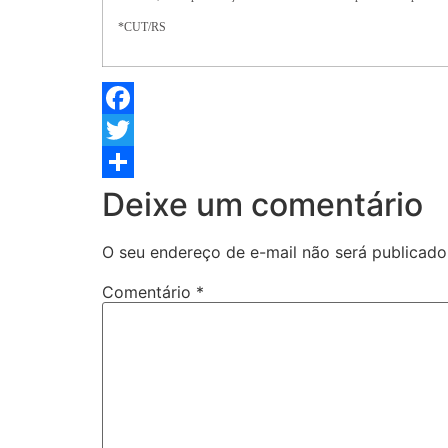
*CUT/RS
Facebook
Twitter
Share
Deixe um comentário
O seu endereço de e-mail não será publicado
Comentário
*