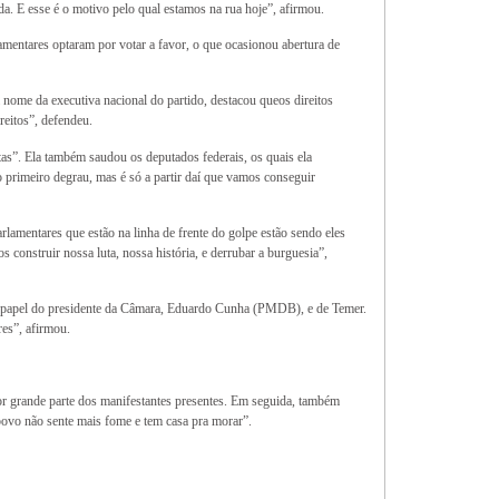
da. E esse é o motivo pelo qual estamos na rua hoje”, afirmou.
entares optaram por votar a favor, o que ocasionou abertura de
nome da executiva nacional do partido, destacou queos direitos
reitos”, defendeu.
s”. Ela também saudou os deputados federais, os quais ela
o primeiro degrau, mas é só a partir daí que vamos conseguir
lamentares que estão na linha de frente do golpe estão sendo eles
construir nossa luta, nossa história, e derrubar a burguesia”,
 papel do presidente da Câmara, Eduardo Cunha (PMDB), e de Temer.
es”, afirmou.
r grande parte dos manifestantes presentes. Em seguida, também
ovo não sente mais fome e tem casa pra morar”.