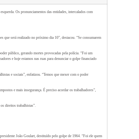
 esquerda. Os pronunciamentos das entidades, intercalados com
ções que será realizado no próximo dia 10”, destacou. “Se consumarem
poder público, gerando mortes provocadas pela polícia. “Foi um
hadores e hoje estamos nas ruas para denunciar o golpe financiado
alhistas e sociais”, enfatizou. “Temos que mexer com o poder
 impostos e mais insegurança. É preciso acordar os trabalhadores”,
 direitos trabalhistas”.
presidente João Goulart, destituído pelo golpe de 1964. “Foi ele quem