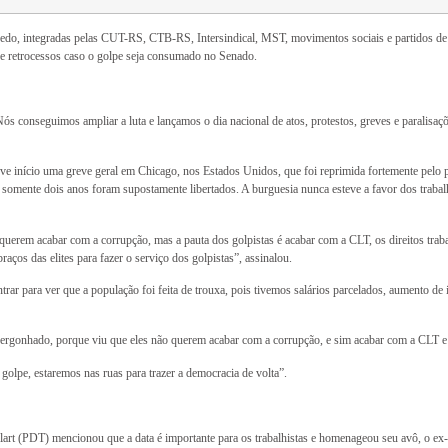
Medo, integradas pelas CUT-RS, CTB-RS, Intersindical, MST, movimentos sociais e partidos de
 de retrocessos caso o golpe seja consumado no Senado.
Nós conseguimos ampliar a luta e lançamos o dia nacional de atos, protestos, greves e paralisa
eve início uma greve geral em Chicago, nos Estados Unidos, que foi reprimida fortemente pelo 
 somente dois anos foram supostamente libertados. A burguesia nunca esteve a favor dos trabal
 querem acabar com a corrupção, mas a pauta dos golpistas é acabar com a CLT, os direitos trab
ços das elites para fazer o serviço dos golpistas”, assinalou.
trar para ver que a população foi feita de trouxa, pois tivemos salários parcelados, aumento de
vergonhado, porque viu que eles não querem acabar com a corrupção, e sim acabar com a CLT e os
olpe, estaremos nas ruas para trazer a democracia de volta”.
ulart (PDT) mencionou que a data é importante para os trabalhistas e homenageou seu avô, o ex-