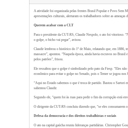
A atividade foi organizada pelas frentes Brasil Popular e Povo Sem 
apresentações culturais, alertaram os trabalhadores sobre as ameaças
Querem acabar com a CLT
Para o presidente da CUT-RS, Claudir Nespolo, o ato foi vitorioso. “
o golpe, o bicho vai pegar”, avisou.
Claudir lembrou o histórico do 1º de Maio, relatando que, em 1886, t
massacre”, apontou. “Naquela época, ainda havia escravos no Brasil e
pelos patrões”, frisou.
Ele ressaltou que o golpe é simbolizado pelo pato da Fiesp. “Eles não
econômico para evitar o golpe no Senado, pois o Temer se jogou nos bra
“Aqui no Estado sabemos o que é troca de partido. Bastou o Sartori en
salientou Claudir.
Segundo ele, “quem foi às ruas para pedir o fim da corrupção está en
O dirigente da CUT-RS concluiu dizendo que, “se eles consumarem o g
Defesa da democracia e dos direitos trabalhistas e sociais
O ato na capital gaúcha reuniu lideranças partidárias. Christopher Go