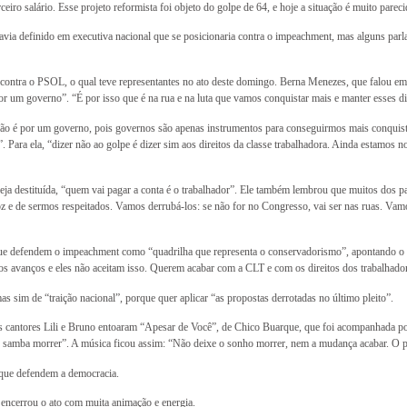
ro salário. Esse projeto reformista foi objeto do golpe de 64, e hoje a situação é muito pareci
 definido em executiva nacional que se posicionaria contra o impeachment, mas alguns parlam
ontra o PSOL, o qual teve representantes no ato deste domingo. Berna Menezes, que falou em 
or um governo”. “É por isso que é na rua e na luta que vamos conquistar mais e manter esses di
o é por um governo, pois governos são apenas instrumentos para conseguirmos mais conquista
Para ela, “dizer não ao golpe é dizer sim aos direitos da classe trabalhadora. Ainda estamos n
ja destituída, “quem vai pagar a conta é o trabalhador”. Ele também lembrou que muitos dos par
 e de sermos respeitados. Vamos derrubá-los: se não for no Congresso, vai ser nas ruas. Vamos 
que defendem o impeachment como “quadrilha que representa o conservadorismo”, apontando o
s avanços e eles não aceitam isso. Querem acabar com a CLT e com os direitos dos trabalhador
 sim de “traição nacional”, porque quer aplicar “as propostas derrotadas no último pleito”.
 cantores Lili e Bruno entoaram “Apesar de Você”, de Chico Buarque, que foi acompanhada po
samba morrer”. A música ficou assim: “Não deixe o sonho morrer, nem a mudança acabar. O p
que defendem a democracia.
 encerrou o ato com muita animação e energia.