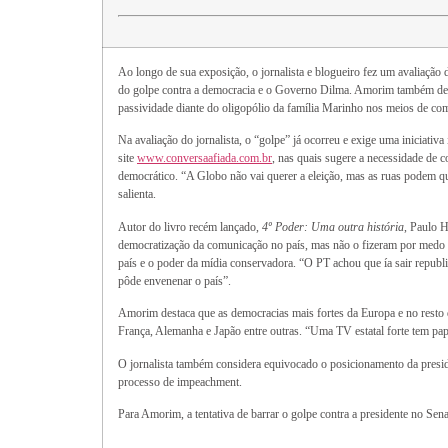
Ao longo de sua exposição, o jornalista e blogueiro fez um avaliação da
do golpe contra a democracia e o Governo Dilma. Amorim também desta
passividade diante do oligopólio da família Marinho nos meios de co
Na avaliação do jornalista, o “golpe” já ocorreu e exige uma iniciati
site
www.conversaafiada.com.br
, nas quais sugere a necessidade de c
democrático. “A Globo não vai querer a eleição, mas as ruas podem q
salienta.
Autor do livro recém lançado,
4º Poder: Uma outra história
, Paulo 
democratização da comunicação no país, mas não o fizeram por medo d
país e o poder da mídia conservadora. “O PT achou que ía sair repub
pôde envenenar o país”.
Amorim destaca que as democracias mais fortes da Europa e no resto
França, Alemanha e Japão entre outras. “Uma TV estatal forte tem papel
O jornalista também considera equivocado o posicionamento da preside
processo de impeachment.
Para Amorim, a tentativa de barrar o golpe contra a presidente no Sen