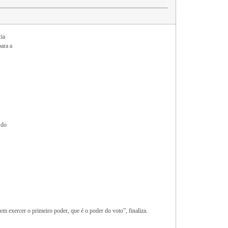
cia
ara a
 do
em exercer o primeiro poder, que é o poder do voto”, finaliza.