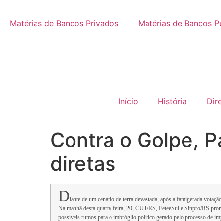
Matérias de Bancos Privados
Matérias de Bancos P
Início
História
Dir
Contra o Golpe, 
diretas
D
iante de um cenário de terra devastada, após a famigerada votaç
Na manhã desta quarta-feira, 20, CUT/RS, FeteeSul e Sinpro/RS promov
possíveis rumos para o imbróglio político gerado pelo processo de i