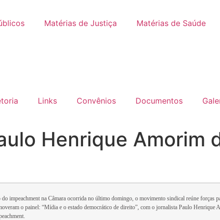
úblicos
Matérias de Justiça
Matérias de Saúde
etoria
Links
Convênios
Documentos
Gale
Paulo Henrique Amorim 
ão do impeachment na Câmara ocorrida no último domingo, o movimento sindical reúne forças pa
eram o painel: “Mídia e o estado democrático de direito”, com o jornalista Paulo Henrique Am
mpeachment.