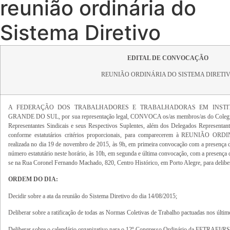
reunião ordinária do
Sistema Diretivo
EDITAL DE CONVOCAÇÃO
REUNIÃO ORDINÁRIA DO SISTEMA DIRETI
A FEDERAÇÃO DOS TRABALHADORES E TRABALHADORAS EM INSTIT
GRANDE DO SUL, por sua representação legal, CONVOCA os/as membros/as do Colegiad
Representantes Sindicais e seus Respectivos Suplentes, além dos Delegados Representant
conforme estatutários critérios proporcionais, para comparecerem à REUNIÃO ORDI
realizada no dia 19 de novembro de 2015, às 9h, em primeira convocação com a presença 
número estatutário neste horário, às 10h, em segunda e última convocação, com a presença da
se na Rua Coronel Fernando Machado, 820, Centro Histórico, em Porto Alegre, para delibera
ORDEM DO DIA:
Decidir sobre a ata da reunião do Sistema Diretivo do dia 14/08/2015;
Deliberar sobre a ratificação de todas as Normas Coletivas de Trabalho pactuadas nos últi
Deliberar sobre o calendário organizativo para o 12º Congresso Ordinário da FETRAFI/RS