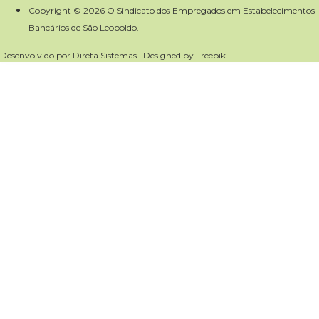
Copyright © 2026 O Sindicato dos Empregados em Estabelecimentos
Bancários de São Leopoldo.
Desenvolvido por
Direta Sistemas
|
Designed by Freepik
.