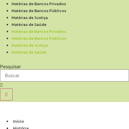
Ir
Matérias de Bancos Privados
para
Matérias de Bancos Públicos
o
Matérias de Justiça
conteúdo
Matérias de Saúde
Matérias de Bancos Privados
Matérias de Bancos Públicos
Matérias de Justiça
Matérias de Saúde
Pesquisar
Início
História