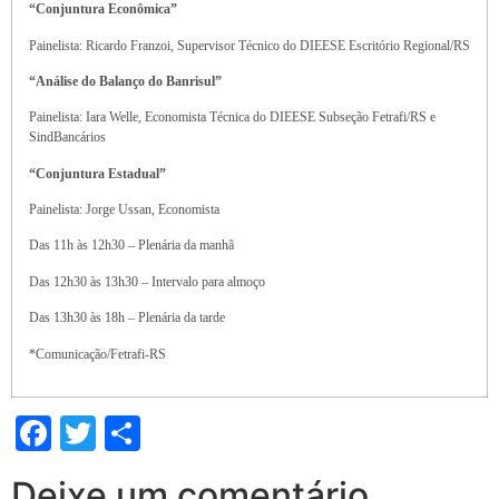
“Conjuntura Econômica”
Painelista: Ricardo Franzoi, Supervisor Técnico do DIEESE Escritório Regional/RS
“Análise do Balanço do Banrisul”
Painelista: Iara Welle, Economista Técnica do DIEESE Subseção Fetrafi/RS e
SindBancários
“Conjuntura Estadual”
Painelista: Jorge Ussan, Economista
Das 11h às 12h30 – Plenária da manhã
Das 12h30 às 13h30 – Intervalo para almoço
Das 13h30 às 18h – Plenária da tarde
*Comunicação/Fetrafi-RS
Facebook
Twitter
Share
Deixe um comentário