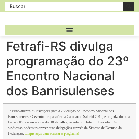
Fetrafi-RS divulga
programação do 23º
Encontro Nacional
dos Banrisulenses
Já estão abertas as inscrições para a 23ª edição do Encontro nacional dos
Banrisulenses. O evento, preparatório à Campanha Salarial 2015, é organizado pela
Fetrafi-RS e acontece no dia 18 de julho, sábado no Hotel Embaixador. Os
sindicatos podem inscrever suas delegações através do Sistema de Eventos da
Federação.
Clique aqui para acessar o programa!