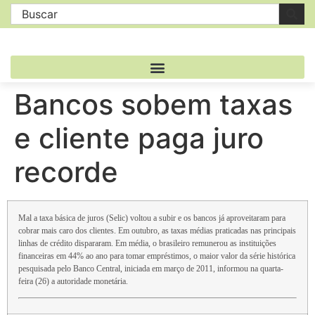
Bancos sobem taxas
e cliente paga juro
recorde
Mal a taxa básica de juros (Selic) voltou a subir e os bancos já aproveitaram para
cobrar mais caro dos clientes. Em outubro, as taxas médias praticadas nas principais
linhas de crédito dispararam. Em média, o brasileiro remunerou as instituições
financeiras em 44% ao ano para tomar empréstimos, o maior valor da série histórica
pesquisada pelo Banco Central, iniciada em março de 2011, informou na quarta-
feira (26) a autoridade monetária.