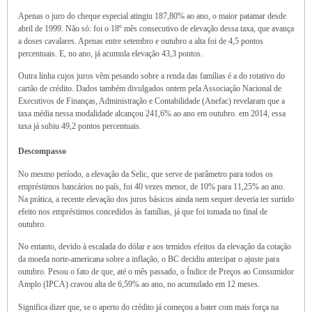
Apenas o juro do cheque especial atingiu 187,80% ao ano, o maior patamar desde
abril de 1999. Não só: foi o 18º mês consecutivo de elevação dessa taxa, que avança
a doses cavalares. Apenas entre setembro e outubro a alta foi de 4,5 pontos
percentuais. E, no ano, já acumula elevação 43,3 pontos.
Outra linha cujos juros vêm pesando sobre a renda das famílias é a do rotativo do
cartão de crédito. Dados também divulgados ontem pela Associação Nacional de
Executivos de Finanças, Administração e Contabilidade (Anefac) revelaram que a
taxa média nessa modalidade alcançou 241,6% ao ano em outubro. em 2014, essa
taxa já subiu 49,2 pontos percentuais.
Descompasso
No mesmo período, a elevação da Selic, que serve de parâmetro para todos os
empréstimos bancários no país, foi 40 vezes menor, de 10% para 11,25% ao ano.
Na prática, a recente elevação dos juros básicos ainda nem sequer deveria ter surtido
efeito nos empréstimos concedidos às famílias, já que foi tomada no final de
outubro.
No entanto, devido à escalada do dólar e aos temidos efeitos da elevação da cotação
da moeda norte-americana sobre a inflação, o BC decidiu antecipar o ajuste para
outubro. Pesou o fato de que, até o mês passado, o Índice de Preços ao Consumidor
Amplo (IPCA) cravou alta de 6,59% ao ano, no acumulado em 12 meses.
Significa dizer que, se o aperto do crédito já começou a bater com mais força na