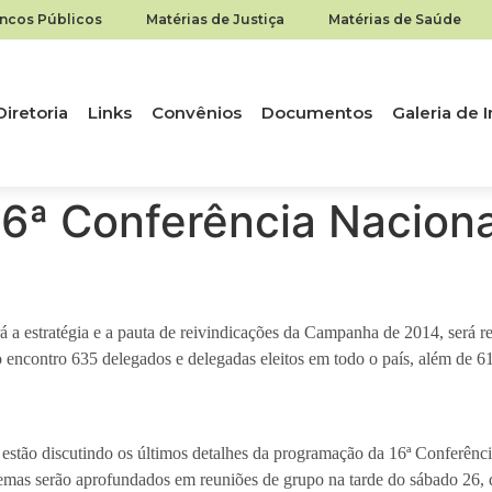
ancos Públicos
Matérias de Justiça
Matérias de Saúde
Diretoria
Links
Convênios
Documentos
Galeria de
6ª Conferência Naciona
 a estratégia e a pauta de reivindicações da Campanha de 2014, será rea
o encontro 635 delegados e delegadas eleitos em todo o país, além de 6
ão discutindo os últimos detalhes da programação da 16ª Conferência N
 temas serão aprofundados em reuniões de grupo na tarde do sábado 26, 