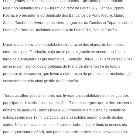
Os dirigentes sindicais na mesa dos trabalhos – presidida pelo deputado
Nelsinho Metalúrgico (PT) – foram o diretor da Fetrafi-RS, Carlos Augusto
Rocha, e o presidente do Sindicato dos Bancários de Porto Alegre, Mauro
Salles. Também estiveram presentes integrantes da Comissão Tripartite sobre
Fundação Banrisul, incluindo a diretora da Fetrafi-RS, Denise Corrêa.
Durante a audiência foi debatida reestruturação dos planos de benefícios
oferecidos pela Fundação, cujo prazo para migração se encerra no fim da
tarde de quinta-feira. O presidente da Fundação, Jorge Luiz Ferri Berzagui, fez
um resgate histórico dos problemas do Plano de Benefício I e de todo o
processo de discussão, que levou à elaboração da proposta de reestruturação
encaminhada pela atual gestão da Fundação.
“Todas as alterações anteriores não tiveram a possibilidade de inserção dos
participantes e assistidos nas decisões. Tínhamos regras que faziam crescer o
número de passivos. Temos hoje 4.200 processos em busca de benefícios
extras, sendo que 13 mil participantes e assistidos pagam o custo destas
ações. Nós constatamos que se fôssemos cobrar a contribuição necessária
para equacionar o déficit, boa parte dos participantes iria se desvincular do